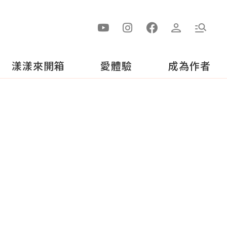
漾漾來開箱
愛體驗
成為作者