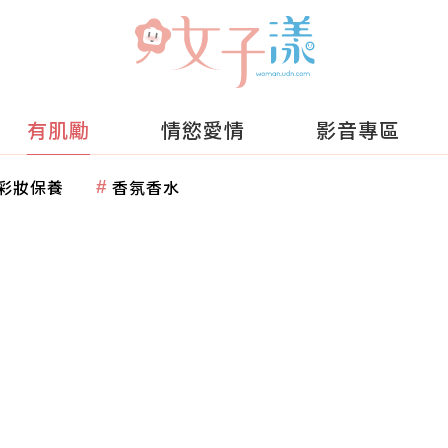
有肌勵
情慾愛情
影音專區
彩妝保養
香氛香水