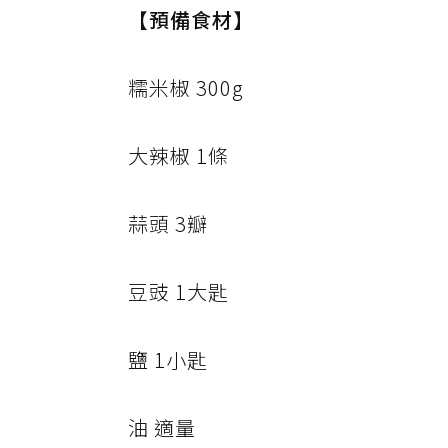
【預備食材】
糯米椒 300g
大辣椒 1條
蒜頭 3瓣
豆豉 1大匙
鹽 1小匙
油 適量