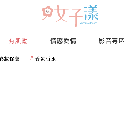
有肌勵
情慾愛情
影音專區
彩妝保養
香氛香水