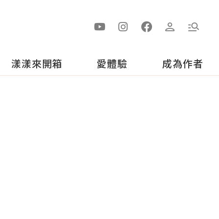
漾漾來開箱
愛體驗
成為作者