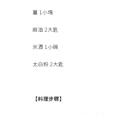
薑 1小塊
麻油 2大匙
米酒 1小碗
太白粉 2大匙
【料理步驟】