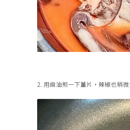
2. 用麻油煎一下薑片，辣椒也稍