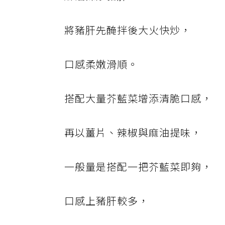
將豬肝先醃拌後大火快炒，
口感柔嫩滑順。
搭配大量芥藍菜增添清脆口感，
再以薑片、辣椒與麻油提味，
一般量是搭配一把芥藍菜即夠，
口感上豬肝較多，