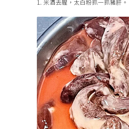
1. 米酒去腥，太白粉抓一抓豬肝。