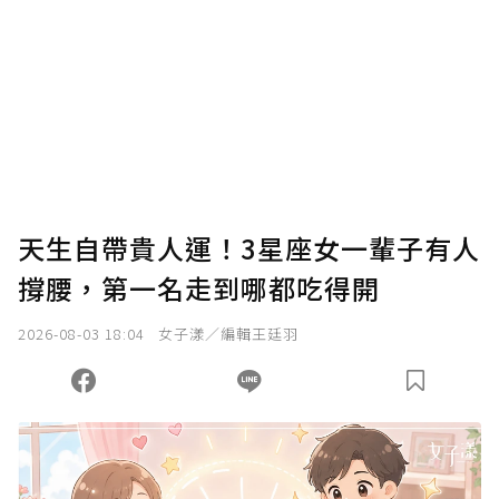
我已詳閱贊助說明，且同意站方的使用條款。
您當前剩餘 U 利點數：
0
點；前往
購買點數
天生自帶貴人運！3星座女一輩子有人
撐腰，第一名走到哪都吃得開
2026-08-03 18:04
女子漾／編輯王廷羽