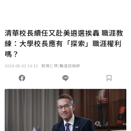
助點數即不得撤銷，單筆贊助最低點數為30
點，最高點數沒有上限。
U 利點數 1 點 = NTD 1 元。
清華校長續任又赴美遴選挨轟 職涯教
練：大學校長應有「探索」職涯權利
確認送出
嗎？
我已詳閱贊助說明，且同意站方的使用條款。
2026-08-02 10:32
歐陽仁傑/職涯諮詢師
您當前剩餘 U 利點數：
0
點；前往
購買點數