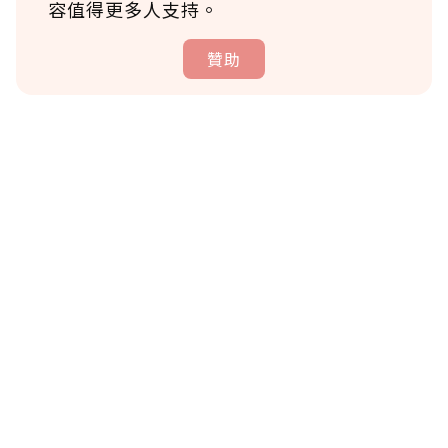
容值得更多人支持。
贊助
贊助說明
為了鼓勵作者持續創作更好的內容，會員可以
使用「贊助」功能實質回饋給喜愛的作者。可
將您認為適合的點數贈送給作者，一旦使用贊
助點數即不得撤銷，單筆贊助最低點數為30
點，最高點數沒有上限。
U 利點數 1 點 = NTD 1 元。
確認送出