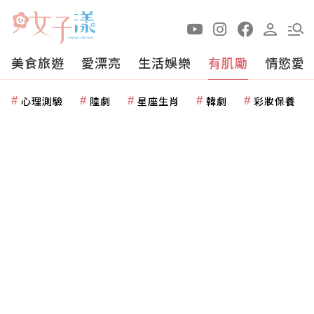
美食旅遊
愛漂亮
生活娛樂
有肌勵
情慾愛
心理測驗
陸劇
星座生肖
韓劇
彩妝保養