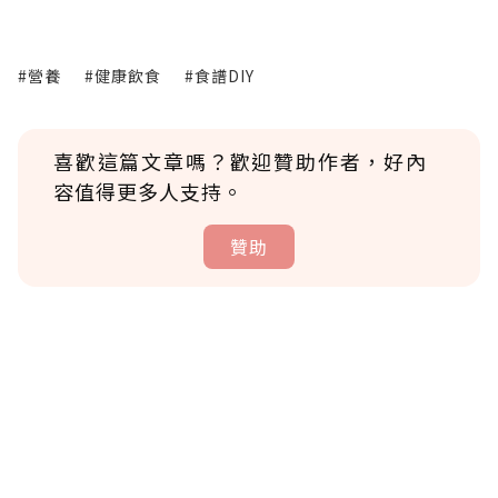
#營養
#健康飲食
#食譜DIY
喜歡這篇文章嗎？歡迎贊助作者，好內
容值得更多人支持。
贊助
贊助說明
為了鼓勵作者持續創作更好的內容，會員可以
使用「贊助」功能實質回饋給喜愛的作者。可
將您認為適合的點數贈送給作者，一旦使用贊