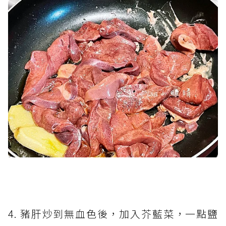
4. 豬肝炒到無血色後，加入芥藍菜，一點鹽