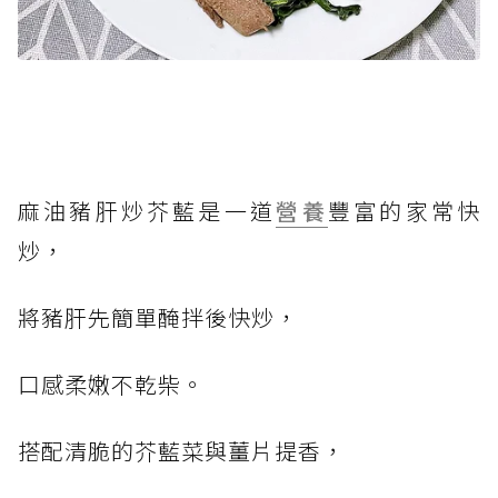
麻油豬肝炒芥藍是一道
營養
豐富的家常快
炒，
將豬肝先簡單醃拌後快炒，
口感柔嫩不乾柴。
搭配清脆的芥藍菜與薑片提香，