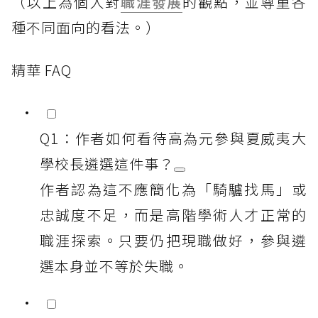
（以上為個人對
職涯發展
的觀點，並尊重各
種不同面向的看法。）
精華 FAQ
Q1：作者如何看待高為元參與夏威夷大
學校長遴選這件事？
作者認為這不應簡化為「騎驢找馬」或
忠誠度不足，而是高階學術人才正常的
職涯探索。只要仍把現職做好，參與遴
選本身並不等於失職。