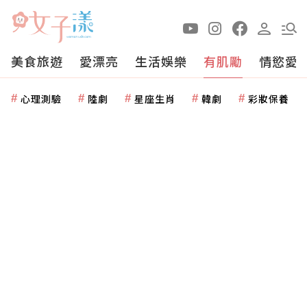
美食旅遊
愛漂亮
生活娛樂
有肌勵
情慾愛
心理測驗
陸劇
星座生肖
韓劇
彩妝保養