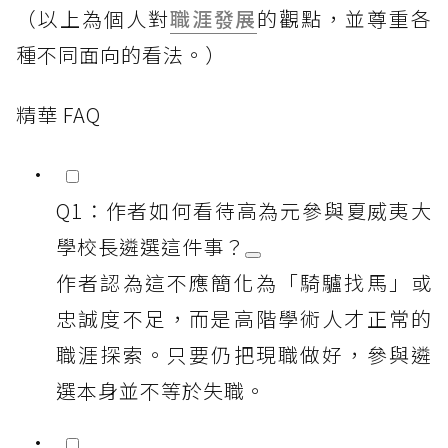
（以上為個人對
職涯發展
的觀點，並尊重各
種不同面向的看法。）
精華 FAQ
Q1：作者如何看待高為元參與夏威夷大
學校長遴選這件事？
作者認為這不應簡化為「騎驢找馬」或
忠誠度不足，而是高階學術人才正常的
職涯探索。只要仍把現職做好，參與遴
選本身並不等於失職。