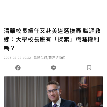
將您認為適合的點數贈送給作者，一旦使用贊
助點數即不得撤銷，單筆贊助最低點數為30
點，最高點數沒有上限。
U 利點數 1 點 = NTD 1 元。
清華校長續任又赴美遴選挨轟 職涯教
練：大學校長應有「探索」職涯權利
確認送出
嗎？
我已詳閱贊助說明，且同意站方的使用條款。
2026-08-02 10:32
歐陽仁傑/職涯諮詢師
您當前剩餘 U 利點數：
0
點；前往
購買點數