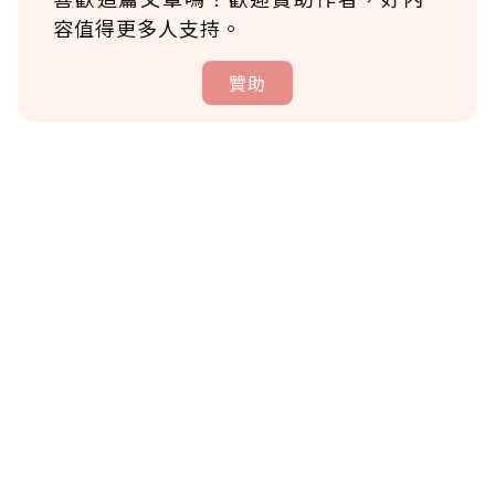
容值得更多人支持。
贊助
贊助說明
為了鼓勵作者持續創作更好的內容，會員可以
使用「贊助」功能實質回饋給喜愛的作者。可
將您認為適合的點數贈送給作者，一旦使用贊
助點數即不得撤銷，單筆贊助最低點數為30
點，最高點數沒有上限。
U 利點數 1 點 = NTD 1 元。