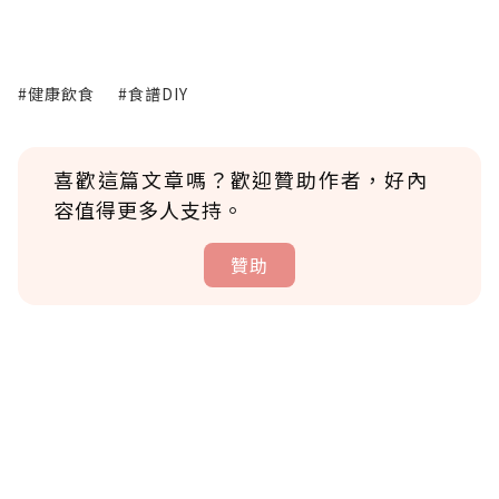
#健康飲食
#食譜DIY
喜歡這篇文章嗎？歡迎贊助作者，好內
容值得更多人支持。
贊助
贊助說明
為了鼓勵作者持續創作更好的內容，會員可以
使用「贊助」功能實質回饋給喜愛的作者。可