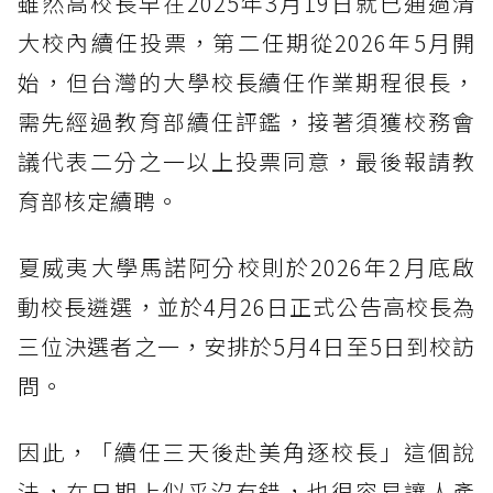
雖然高校長早在2025年3月19日就已通過清
大校內續任投票，第二任期從2026年5月開
始，但台灣的大學校長續任作業期程很長，
需先經過教育部續任評鑑，接著須獲校務會
議代表二分之一以上投票同意，最後報請教
育部核定續聘。
夏威夷大學馬諾阿分校則於2026年2月底啟
動校長遴選，並於4月26日正式公告高校長為
三位決選者之一，安排於5月4日至5日到校訪
問。
因此，「續任三天後赴美角逐校長」這個說
法，在日期上似乎沒有錯，也很容易讓人產