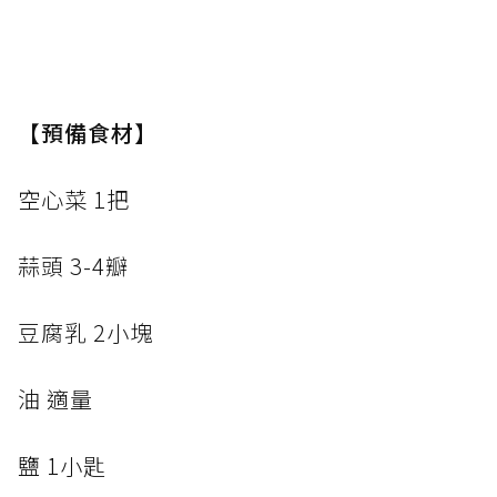
【預備食材】
空心菜 1把
蒜頭 3-4瓣
豆腐乳 2小塊
油 適量
鹽 1小匙