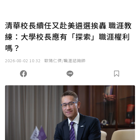
清華校長續任又赴美遴選挨轟 職涯教
練：大學校長應有「探索」職涯權利
嗎？
2026-08-02 10:32
歐陽仁傑/職涯諮詢師