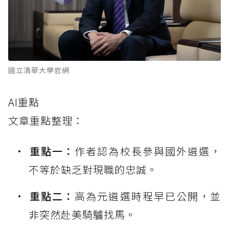
國立清華大學官網
AI重點
文章重點整理：
重點一：
作者認為校長參與國外遴選，
不等於缺乏對現職的忠誠。
重點二：
高為元遴選時程早已公開，並
非突然赴美騎驢找馬。