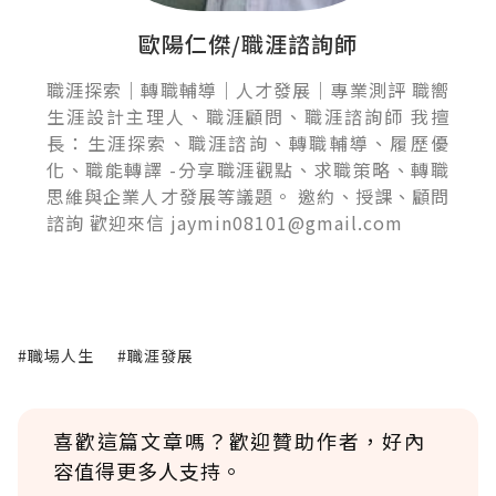
歐陽仁傑/職涯諮詢師
職涯探索｜轉職輔導｜人才發展｜專業測評 職嚮
生涯設計主理人、職涯顧問、職涯諮詢師 我擅
長：生涯探索、職涯諮詢、轉職輔導、履歷優
化、職能轉譯 -分享職涯觀點、求職策略、轉職
思維與企業人才發展等議題。 邀約、授課、顧問
諮詢 歡迎來信 jaymin08101@gmail.com
#職場人生
#職涯發展
喜歡這篇文章嗎？歡迎贊助作者，好內
容值得更多人支持。