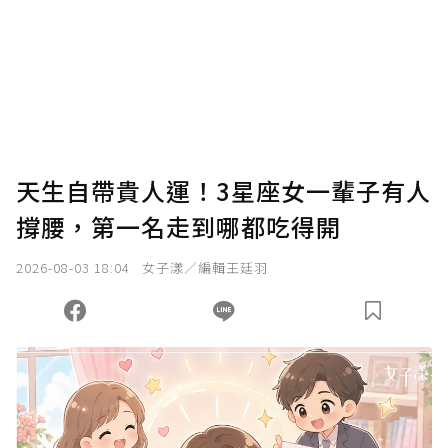
我已詳閱贊助說明，且同意站方的使用條款。
您當前剩餘 U 利點數：
0
點；前往
購買點數
天生自帶貴人運！3星座女一輩子有人
撐腰，第一名走到哪都吃得開
2026-08-03 18:04
女子漾／編輯王廷羽