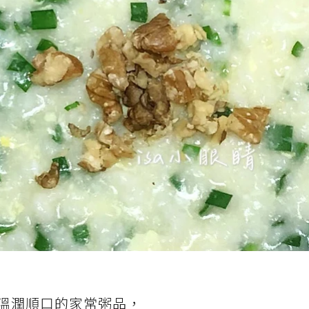
溫潤順口的家常粥品，