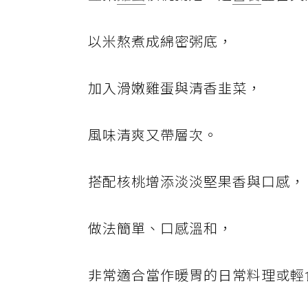
以米熬煮成綿密粥底，
加入滑嫩雞蛋與清香韭菜，
風味清爽又帶層次。
搭配核桃增添淡淡堅果香與口感，
做法簡單、口感溫和，
非常適合當作暖胃的日常料理或輕