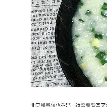
韭菜
雞蛋
核桃粥是一道
營養
豐富又