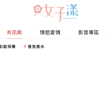
有肌勵
情慾愛情
影音專區
彩妝保養
香氛香水