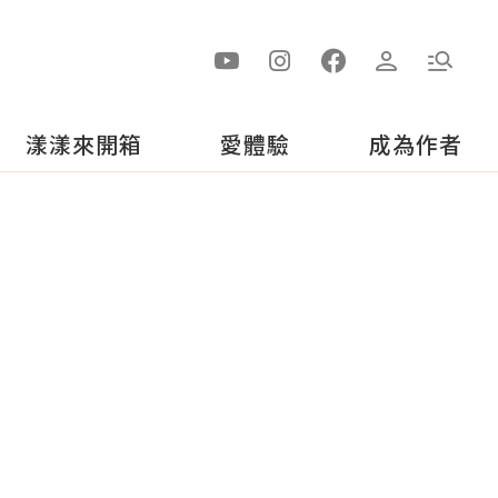
漾漾來開箱
愛體驗
成為作者