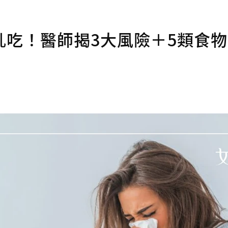
亂吃！醫師揭3大風險＋5類食