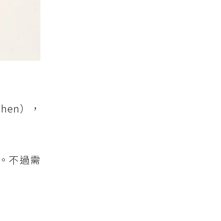
hen），
。不過需