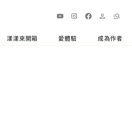
漾漾來開箱
愛體驗
成為作者