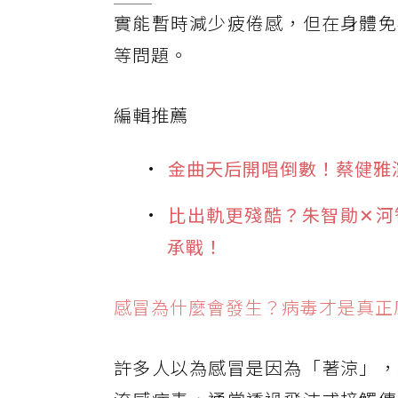
實能暫時減少疲倦感，但在身體免
等問題。
編輯推薦
金曲天后開唱倒數！蔡健雅
比出軌更殘酷？朱智勛✕河智
承戰！
感冒為什麼會發生？病毒才是真正
許多人以為感冒是因為「著涼」，