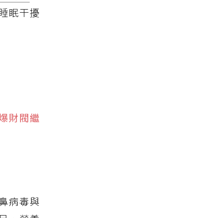
睡眠干擾
引爆財閥繼
鼻病毒與