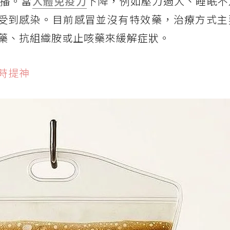
播。當
人體免疫力
下降，例如壓力過大、睡眠不
受到感染。目前感冒並沒有特效藥，治療方式主
藥、抗組織胺或止咳藥來緩解症狀。
時提神