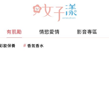
有肌勵
情慾愛情
影音專區
彩妝保養
香氛香水