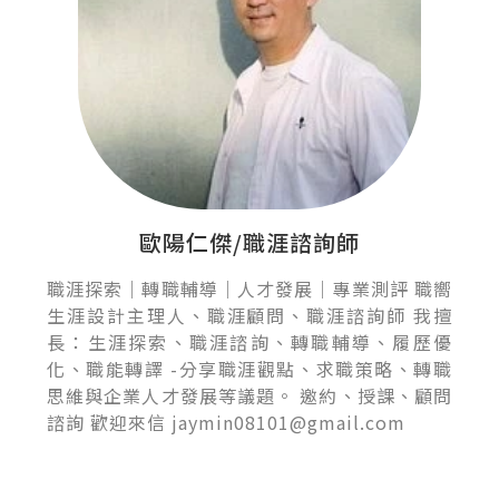
歐陽仁傑/職涯諮詢師
職涯探索｜轉職輔導｜人才發展｜專業測評 職嚮
生涯設計主理人、職涯顧問、職涯諮詢師 我擅
長：生涯探索、職涯諮詢、轉職輔導、履歷優
化、職能轉譯 -分享職涯觀點、求職策略、轉職
思維與企業人才發展等議題。 邀約、授課、顧問
諮詢 歡迎來信 jaymin08101@gmail.com