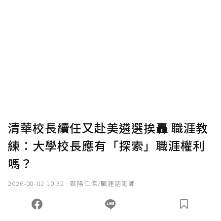
清華校長續任又赴美遴選挨轟 職涯教
練：大學校長應有「探索」職涯權利
嗎？
2026-08-02 10:32
歐陽仁傑/職涯諮詢師