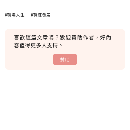
#職場人生
#職涯發展
喜歡這篇文章嗎？歡迎贊助作者，好內
容值得更多人支持。
贊助
贊助說明
為了鼓勵作者持續創作更好的內容，會員可以
使用「贊助」功能實質回饋給喜愛的作者。可
將您認為適合的點數贈送給作者，一旦使用贊