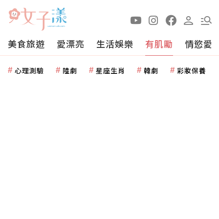
美食旅遊
愛漂亮
生活娛樂
有肌勵
情慾愛
心理測驗
陸劇
星座生肖
韓劇
彩妝保養