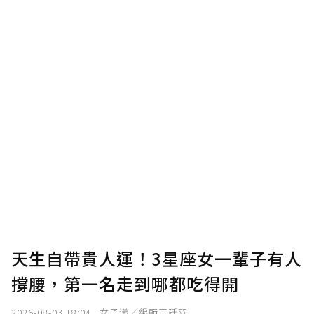
助點數即不得撤銷，單筆贊助最低點數為30
點，最高點數沒有上限。
U 利點數 1 點 = NTD 1 元。
確認送出
我已詳閱贊助說明，且同意站方的使用條款。
您當前剩餘 U 利點數：
0
點；前往
購買點數
天生自帶貴人運！3星座女一輩子有人
撐腰，第一名走到哪都吃得開
2026-08-03 18:04
女子漾／編輯王廷羽