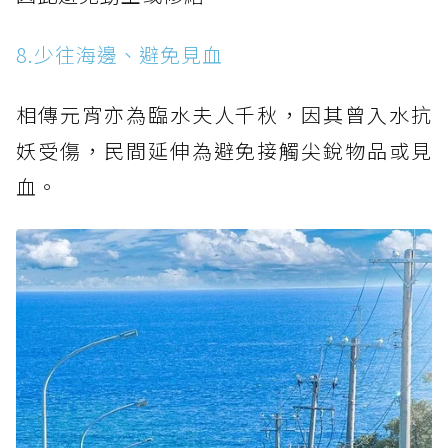
8.少往海邊、避免見血
相傳元宵亦為臨水夫人千秋，因其曾入水抗
妖受傷，民間延伸為避免接觸尖銳物品或見
血。