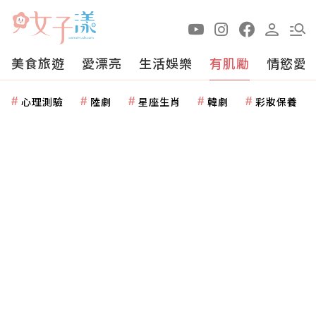
美食旅遊
愛漂亮
生活娛樂
有肌勵
情慾愛
心理測驗
陸劇
星座生肖
韓劇
彩妝保養