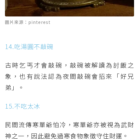
圖片來源：pinterest
14.吃湯圓不敲碗
古時乞丐才會敲碗，敲碗被解讀為討飯之
象，也有說法認為夜間敲碗會招來「好兄
弟」。
15.不吃太冰
民間流傳寒單爺怕冷，寒單爺亦被視為武財
神之一，因此避免過寒食物象徵守住財運。