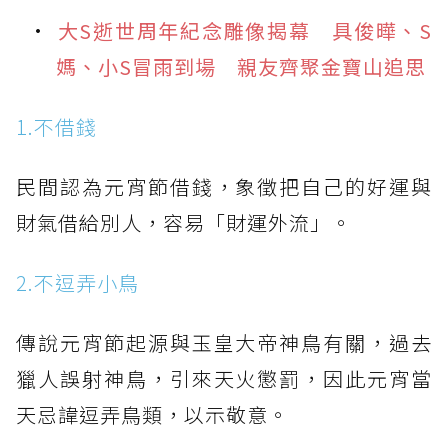
大S逝世周年紀念雕像揭幕 具俊曄、S
媽、小S冒雨到場 親友齊聚金寶山追思
1.不借錢
民間認為元宵節借錢，象徵把自己的好運與
財氣借給別人，容易「財運外流」。
2.不逗弄小鳥
傳說元宵節起源與玉皇大帝神鳥有關，過去
獵人誤射神鳥，引來天火懲罰，因此元宵當
天忌諱逗弄鳥類，以示敬意。