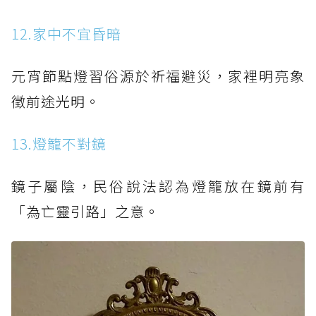
12.家中不宜昏暗
元宵節點燈習俗源於祈福避災，家裡明亮象
徵前途光明。
13.燈籠不對鏡
鏡子屬陰，民俗說法認為燈籠放在鏡前有
「為亡靈引路」之意。