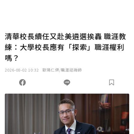
清華校長續任又赴美遴選挨轟 職涯教
練：大學校長應有「探索」職涯權利
嗎？
2026-08-02 10:32
歐陽仁傑/職涯諮詢師