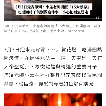
3月3日元宵節到！小孟老師提醒「15大禁忌」吃湯圓時千萬別
做這件事，小心把福氣送走。圖片來源：pinterest
3月3日迎來
元宵節
，不只賞花燈、吃
湯圓
熱
鬧滾滾，在民俗說法中，這一天更是「天官
大帝聖誕」，象徵賜福與轉運的重要日子。
塔羅老師小孟在社群整理出元宵節15項民間
禁忌
，從借錢、剪髮到穿著顏色都有講究。