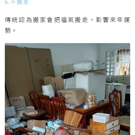
6.不搬家
傳統認為搬家會把福氣搬走，影響來年運
勢。