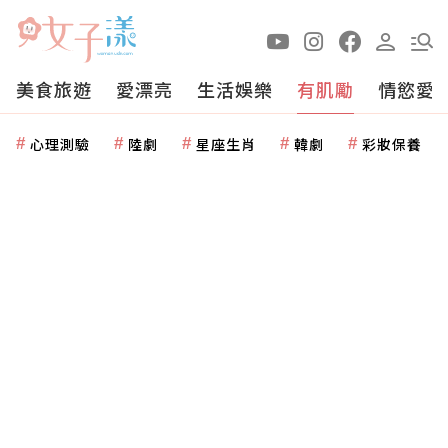
美食旅遊
愛漂亮
生活娛樂
有肌勵
情慾愛
心理測驗
陸劇
星座生肖
韓劇
彩妝保養