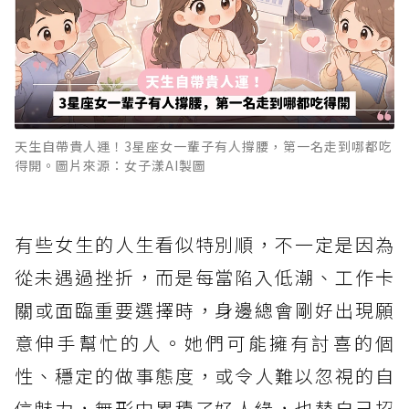
天生自帶貴人運！3星座女一輩子有人撐腰，第一名走到哪都吃
得開。圖片來源：女子漾AI製圖
有些女生的人生看似特別順，不一定是因為
從未遇過挫折，而是每當陷入低潮、工作卡
關或面臨重要選擇時，身邊總會剛好出現願
意伸手幫忙的人。她們可能擁有討喜的個
性、穩定的做事態度，或令人難以忽視的自
信魅力，無形中累積了好人緣，也替自己招