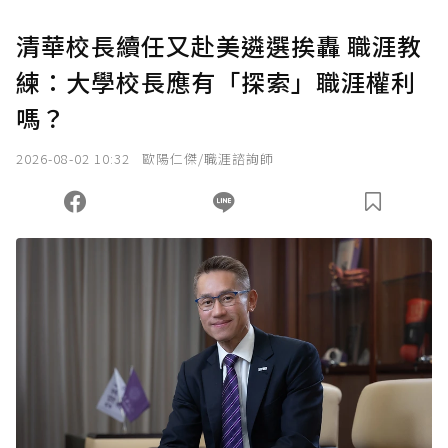
U 利點數 1 點 = NTD 1 元。
清華校長續任又赴美遴選挨轟 職涯教
練：大學校長應有「探索」職涯權利
確認送出
嗎？
我已詳閱贊助說明，且同意站方的使用條款。
2026-08-02 10:32
歐陽仁傑/職涯諮詢師
您當前剩餘 U 利點數：
0
點；前往
購買點數