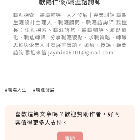
歐陽仁傑/職涯諮詢師
職涯探索｜轉職輔導｜人才發展｜專業測評 職嚮
生涯設計主理人、職涯顧問、職涯諮詢師 我擅
長：生涯探索、職涯諮詢、轉職輔導、履歷優
化、職能轉譯 -分享職涯觀點、求職策略、轉職
思維與企業人才發展等議題。 邀約、授課、顧問
諮詢 歡迎來信 jaymin08101@gmail.com
#職場人生
#職涯發展
喜歡這篇文章嗎？歡迎贊助作者，好內
容值得更多人支持。
贊助