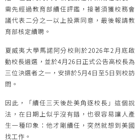
需先經過教育部續任評鑑，接著須獲校務會
議代表二分之一以上投票同意，最後報請教
育部核定續聘。
夏威夷大學馬諾阿分校則於2026年2月底啟
動校長遴選，並於4月26日正式公告高校長為
三位決選者之一，安排於5月4日至5日到校訪
問。
因此，「續任三天後赴美角逐校長」這個說
法，在日期上似乎沒有錯，也很容易讓人產
生一種印象：他才剛續任，突然就想到美國
找工作。