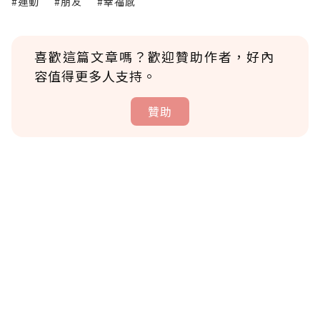
#運動
#朋友
#幸福感
喜歡這篇文章嗎？歡迎贊助作者，好內
容值得更多人支持。
贊助
贊助說明
為了鼓勵作者持續創作更好的內容，會員可以
使用「贊助」功能實質回饋給喜愛的作者。可
將您認為適合的點數贈送給作者，一旦使用贊
助點數即不得撤銷，單筆贊助最低點數為30
點，最高點數沒有上限。