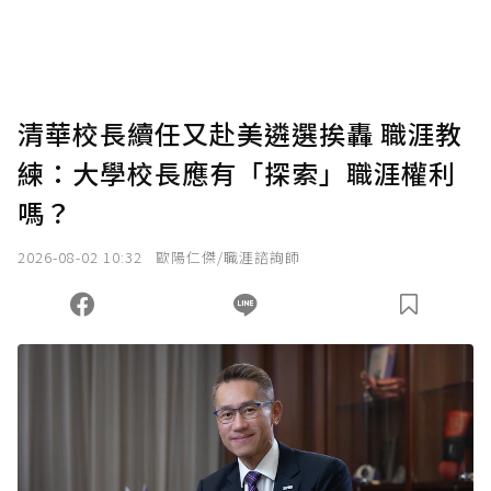
將您認為適合的點數贈送給作者，一旦使用贊
助點數即不得撤銷，單筆贊助最低點數為30
點，最高點數沒有上限。
U 利點數 1 點 = NTD 1 元。
清華校長續任又赴美遴選挨轟 職涯教
練：大學校長應有「探索」職涯權利
確認送出
嗎？
我已詳閱贊助說明，且同意站方的使用條款。
2026-08-02 10:32
歐陽仁傑/職涯諮詢師
您當前剩餘 U 利點數：
0
點；前往
購買點數