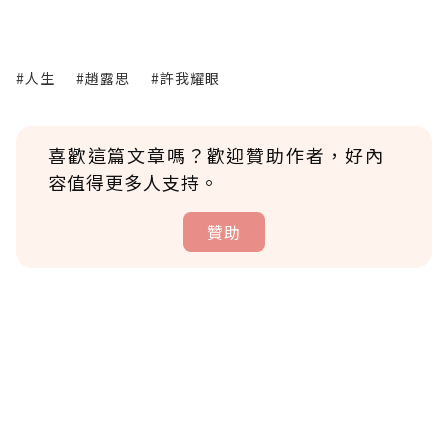
#人生
#趙露思
#許我耀眼
喜歡這篇文章嗎？歡迎贊助作者，好內
容值得更多人支持。
贊助
贊助說明
為了鼓勵作者持續創作更好的內容，會員可以
使用「贊助」功能實質回饋給喜愛的作者。可