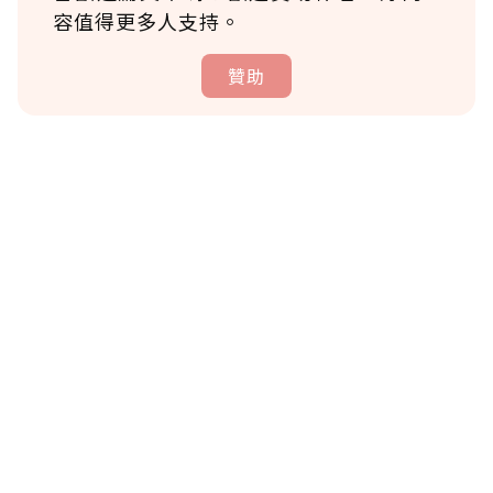
容值得更多人支持。
贊助
贊助說明
為了鼓勵作者持續創作更好的內容，會員可以
使用「贊助」功能實質回饋給喜愛的作者。可
將您認為適合的點數贈送給作者，一旦使用贊
助點數即不得撤銷，單筆贊助最低點數為30
點，最高點數沒有上限。
U 利點數 1 點 = NTD 1 元。
確認送出