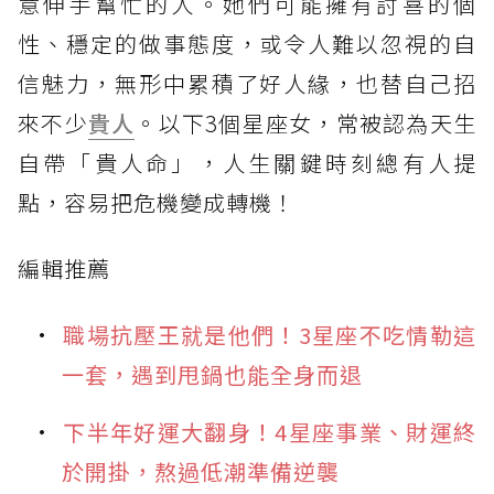
意伸手幫忙的人。她們可能擁有討喜的個
性、穩定的做事態度，或令人難以忽視的自
信魅力，無形中累積了好人緣，也替自己招
來不少
貴人
。以下3個星座女，常被認為天生
自帶「貴人命」，人生關鍵時刻總有人提
點，容易把危機變成轉機！
編輯推薦
職場抗壓王就是他們！3星座不吃情勒這
一套，遇到甩鍋也能全身而退
下半年好運大翻身！4星座事業、財運終
於開掛，熬過低潮準備逆襲