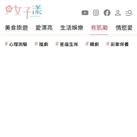
美食旅遊
愛漂亮
生活娛樂
有肌勵
情慾愛
心理測驗
陸劇
星座生肖
韓劇
彩妝保養