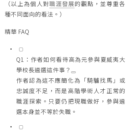
（以上為個人對
職涯發展
的觀點，並尊重各
種不同面向的看法。）
精華 FAQ
Q1：作者如何看待高為元參與夏威夷大
學校長遴選這件事？
作者認為這不應簡化為「騎驢找馬」或
忠誠度不足，而是高階學術人才正常的
職涯探索。只要仍把現職做好，參與遴
選本身並不等於失職。