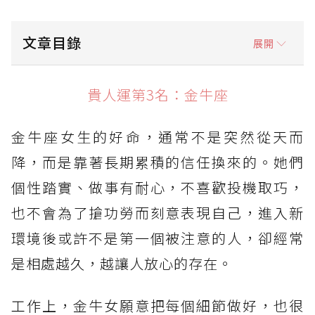
文章目錄
展開
貴人運第3名：金牛座
貴人運第3名：金牛座
貴人運第2名：獅子座
金牛座女生的好命，通常不是突然從天而
貴人運第1名：天秤座
降，而是靠著長期累積的信任換來的。她們
個性踏實、做事有耐心，不喜歡投機取巧，
也不會為了搶功勞而刻意表現自己，進入新
環境後或許不是第一個被注意的人，卻經常
是相處越久，越讓人放心的存在。
工作上，金牛女願意把每個細節做好，也很