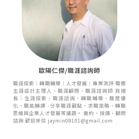
歐陽仁傑/職涯諮詢師
職涯探索｜轉職輔導｜人才發展｜專業測評 職嚮
生涯設計主理人、職涯顧問、職涯諮詢師 我擅
長：生涯探索、職涯諮詢、轉職輔導、履歷優
化、職能轉譯 -分享職涯觀點、求職策略、轉職
思維與企業人才發展等議題。 邀約、授課、顧問
諮詢 歡迎來信 jaymin08101@gmail.com