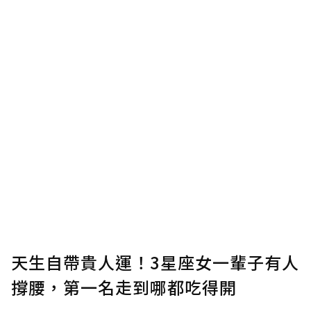
助點數即不得撤銷，單筆贊助最低點數為30
點，最高點數沒有上限。
U 利點數 1 點 = NTD 1 元。
確認送出
我已詳閱贊助說明，且同意站方的使用條款。
您當前剩餘 U 利點數：
0
點；前往
購買點數
天生自帶貴人運！3星座女一輩子有人
撐腰，第一名走到哪都吃得開