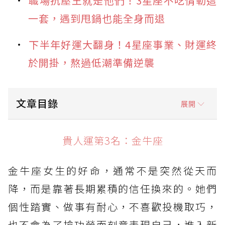
職場抗壓王就是他們！3星座不吃情勒這
一套，遇到甩鍋也能全身而退
下半年好運大翻身！4星座事業、財運終
於開掛，熬過低潮準備逆襲
文章目錄
展開
貴人運第3名：金牛座
貴人運第3名：金牛座
貴人運第2名：獅子座
金牛座女生的好命，通常不是突然從天而
貴人運第1名：天秤座
降，而是靠著長期累積的信任換來的。她們
個性踏實、做事有耐心，不喜歡投機取巧，
也不會為了搶功勞而刻意表現自己，進入新