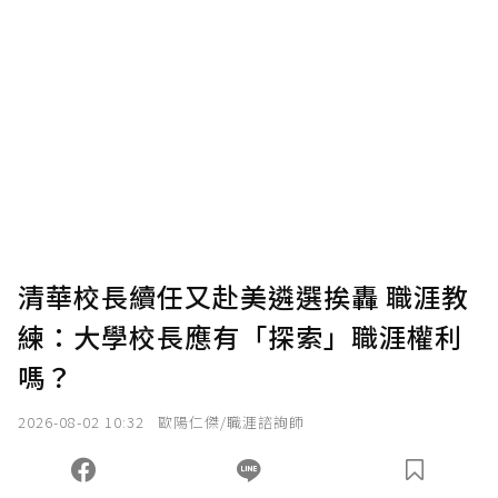
清華校長續任又赴美遴選挨轟 職涯教
練：大學校長應有「探索」職涯權利
嗎？
2026-08-02 10:32
歐陽仁傑/職涯諮詢師