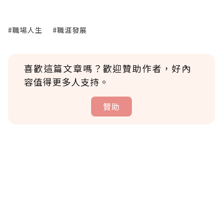
#職場人生
#職涯發展
喜歡這篇文章嗎？歡迎贊助作者，好內
容值得更多人支持。
贊助
贊助說明
為了鼓勵作者持續創作更好的內容，會員可以
使用「贊助」功能實質回饋給喜愛的作者。可
將您認為適合的點數贈送給作者，一旦使用贊