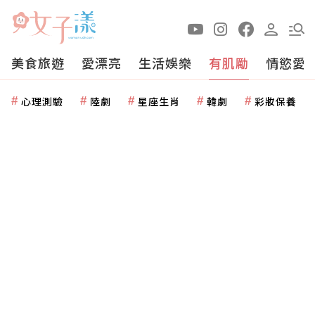
美食旅遊
愛漂亮
生活娛樂
有肌勵
情慾愛
心理測驗
陸劇
星座生肖
韓劇
彩妝保養