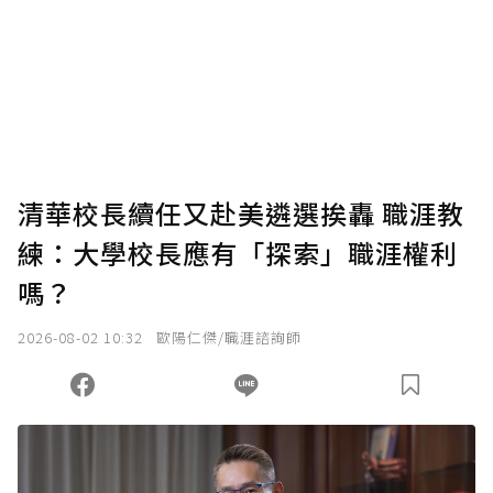
為了鼓勵作者持續創作更好的內容，會員可以
使用「贊助」功能實質回饋給喜愛的作者。可
將您認為適合的點數贈送給作者，一旦使用贊
助點數即不得撤銷，單筆贊助最低點數為30
點，最高點數沒有上限。
U 利點數 1 點 = NTD 1 元。
清華校長續任又赴美遴選挨轟 職涯教
練：大學校長應有「探索」職涯權利
確認送出
嗎？
我已詳閱贊助說明，且同意站方的使用條款。
2026-08-02 10:32
歐陽仁傑/職涯諮詢師
您當前剩餘 U 利點數：
0
點；前往
購買點數