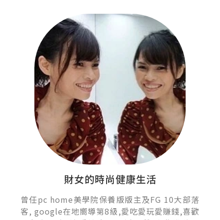
財女的時尚健康生活
曾任pc home美學院保養版版主及FG 10大部落
客, google在地嚮導第8級,愛吃愛玩愛賺錢,喜歡