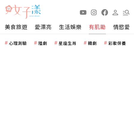
美食旅遊
愛漂亮
生活娛樂
有肌勵
情慾愛
心理測驗
陸劇
星座生肖
韓劇
彩妝保養