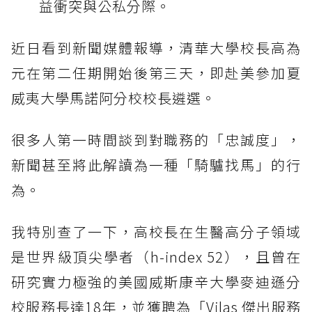
益衝突與公私分際。
近日看到新聞媒體報導，清華大學校長高為
元在第二任期開始後第三天，即赴美參加夏
威夷大學馬諾阿分校校長遴選。
很多人第一時間談到對職務的「忠誠度」，
新聞甚至將此解讀為一種「騎驢找馬」的行
為。
我特別查了一下，高校長在生醫高分子領域
是世界級頂尖學者（h-index 52），且曾在
研究實力極強的美國威斯康辛大學麥迪遜分
校服務長達18年，並獲聘為「Vilas 傑出服務