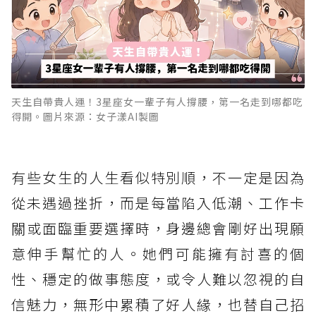
天生自帶貴人運！3星座女一輩子有人撐腰，第一名走到哪都吃
得開。圖片來源：女子漾AI製圖
有些女生的人生看似特別順，不一定是因為
從未遇過挫折，而是每當陷入低潮、工作卡
關或面臨重要選擇時，身邊總會剛好出現願
意伸手幫忙的人。她們可能擁有討喜的個
性、穩定的做事態度，或令人難以忽視的自
信魅力，無形中累積了好人緣，也替自己招