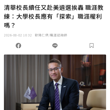
清華校長續任又赴美遴選挨轟 職涯教
練：大學校長應有「探索」職涯權利
嗎？
2026-08-02 10:32
歐陽仁傑/職涯諮詢師