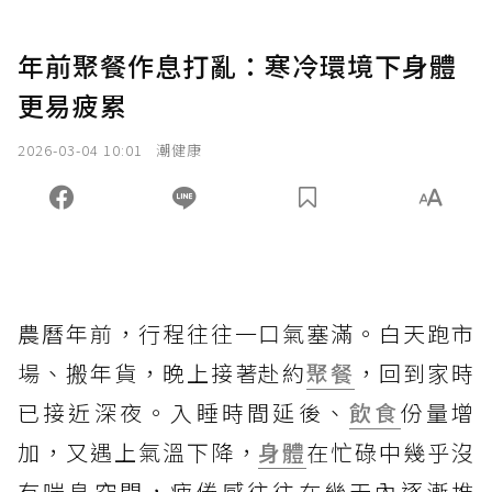
年前聚餐作息打亂：寒冷環境下身體
更易疲累
2026-03-04 10:01
潮健康
農曆年前，行程往往一口氣塞滿。白天跑市
場、搬年貨，晚上接著赴約
聚餐
，回到家時
已接近深夜。入睡時間延後、
飲食
份量增
加，又遇上氣溫下降，
身體
在忙碌中幾乎沒
有喘息空間，疲倦感往往在幾天內逐漸堆