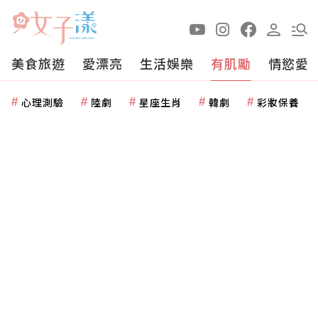
美食旅遊
愛漂亮
生活娛樂
有肌勵
情慾愛
心理測驗
陸劇
星座生肖
韓劇
彩妝保養