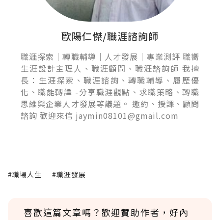
歐陽仁傑/職涯諮詢師
職涯探索｜轉職輔導｜人才發展｜專業測評 職嚮
生涯設計主理人、職涯顧問、職涯諮詢師 我擅
長：生涯探索、職涯諮詢、轉職輔導、履歷優
化、職能轉譯 -分享職涯觀點、求職策略、轉職
思維與企業人才發展等議題。 邀約、授課、顧問
諮詢 歡迎來信 jaymin08101@gmail.com
#職場人生
#職涯發展
喜歡這篇文章嗎？歡迎贊助作者，好內