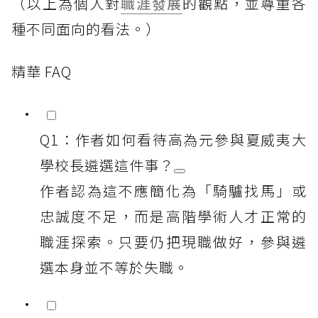
（以上為個人對
職涯發展
的觀點，並尊重各
種不同面向的看法。）
精華 FAQ
Q1：作者如何看待高為元參與夏威夷大
學校長遴選這件事？
作者認為這不應簡化為「騎驢找馬」或
忠誠度不足，而是高階學術人才正常的
職涯探索。只要仍把現職做好，參與遴
選本身並不等於失職。