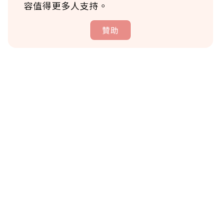
容值得更多人支持。
贊助
贊助說明
為了鼓勵作者持續創作更好的內容，會員可以
使用「贊助」功能實質回饋給喜愛的作者。可
將您認為適合的點數贈送給作者，一旦使用贊
助點數即不得撤銷，單筆贊助最低點數為30
點，最高點數沒有上限。
U 利點數 1 點 = NTD 1 元。
確認送出