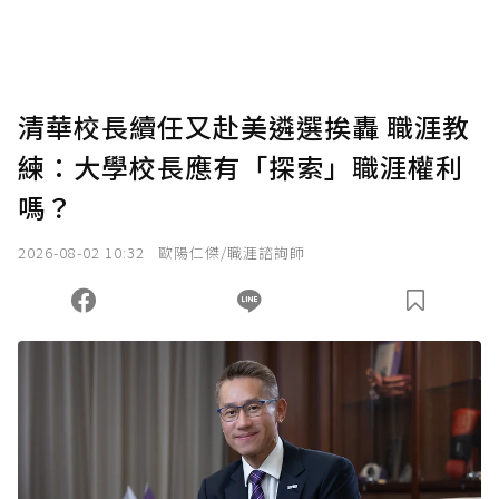
清華校長續任又赴美遴選挨轟 職涯教
練：大學校長應有「探索」職涯權利
嗎？
2026-08-02 10:32
歐陽仁傑/職涯諮詢師