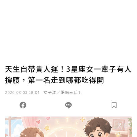
我已詳閱贊助說明，且同意站方的使用條款。
您當前剩餘 U 利點數：
0
點；前往
購買點數
天生自帶貴人運！3星座女一輩子有人
撐腰，第一名走到哪都吃得開
2026-08-03 18:04
女子漾／編輯王廷羽