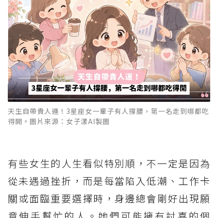
天生自帶貴人運！3星座女一輩子有人撐腰，第一名走到哪都吃
得開。圖片來源：女子漾AI製圖
有些女生的人生看似特別順，不一定是因為
從未遇過挫折，而是每當陷入低潮、工作卡
關或面臨重要選擇時，身邊總會剛好出現願
意伸手幫忙的人。她們可能擁有討喜的個