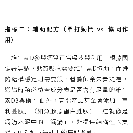
指標二：輔助配方（單打獨鬥 vs. 協同作
用）
「維生素D參與鈣質正常吸收與利用」根據國
健署建議，鈣質吸收需要維生素D協助，而骨
骼結構穩定則需要鎂。營養師余朱青提醒，
選購時務必檢查成分表是否含有足量的維生
素D3與鎂。 此外，高階產品甚至會添加「專
利
胜肽
」（如魚膠原蛋白胜肽），這就像是
鋼筋水泥中的「鋼筋」，能提供結構性的支
撐，作為配方設計上的搭配考量。