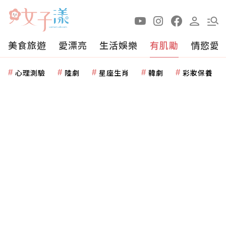
美食旅遊
愛漂亮
生活娛樂
有肌勵
情慾愛
心理測驗
陸劇
星座生肖
韓劇
彩妝保養