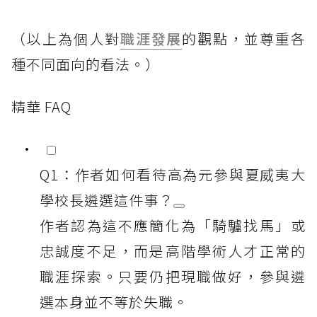
（以上為個人對
職涯發展
的觀點，並尊重各
種不同面向的看法。）
精華 FAQ
Q1：作者如何看待高為元參與夏威夷大
學校長遴選這件事？
作者認為這不應簡化為「騎驢找馬」或
忠誠度不足，而是高階學術人才正常的
職涯探索。只要仍把現職做好，參與遴
選本身並不等於失職。