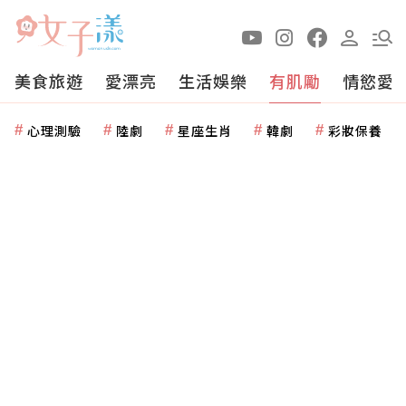
美食旅遊
愛漂亮
生活娛樂
有肌勵
情慾愛
心理測驗
陸劇
星座生肖
韓劇
彩妝保養