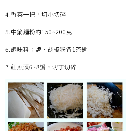
⒋香菜一把，切小切碎
⒌中筋麵粉約150~200克
⒍調味料：鹽、胡椒粉各1茶匙
⒎紅蔥頭6~8瓣，切丁切碎