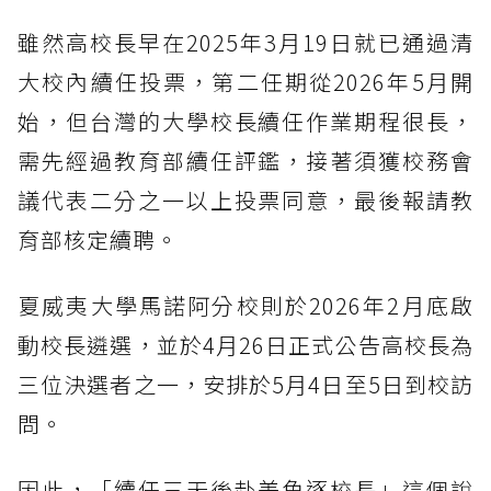
雖然高校長早在2025年3月19日就已通過清
大校內續任投票，第二任期從2026年5月開
始，但台灣的大學校長續任作業期程很長，
需先經過教育部續任評鑑，接著須獲校務會
議代表二分之一以上投票同意，最後報請教
育部核定續聘。
夏威夷大學馬諾阿分校則於2026年2月底啟
動校長遴選，並於4月26日正式公告高校長為
三位決選者之一，安排於5月4日至5日到校訪
問。
因此，「續任三天後赴美角逐校長」這個說