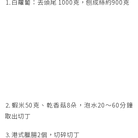
⒈白蘿蔔：去頭尾 1000克，刨成絲約900克
⒉蝦米50克、乾香菇8朵，泡水20～60分鐘
取出切丁
⒊港式臘腸2個，切碎切丁