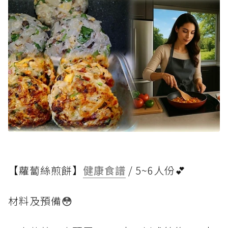
【蘿蔔絲煎餅】
健康食譜
/ 5~6人份💕
材料及預備😳