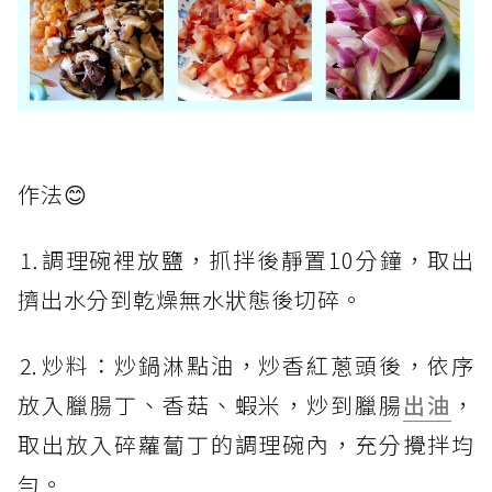
作法😊
⒈調理碗裡放鹽，抓拌後靜置10分鐘，取出
擠出水分到乾燥無水狀態後切碎。
⒉炒料：炒鍋淋點油，炒香紅蔥頭後，依序
放入臘腸丁、香菇、蝦米，炒到臘腸
出油
，
取出放入碎蘿蔔丁的調理碗內，充分攪拌均
勻。