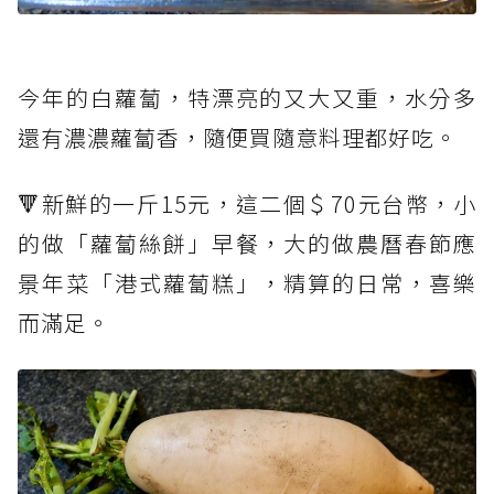
今年的白蘿蔔，特漂亮的又大又重，水分多
還有濃濃蘿蔔香，隨便買隨意料理都好吃。
🔻新鮮的一斤15元，這二個＄70元台幣，小
的做「蘿蔔絲餅」早餐，大的做農曆春節應
景年菜「港式蘿蔔糕」，精算的日常，喜樂
而滿足。