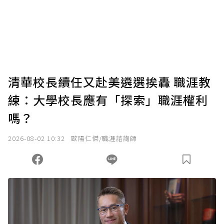
使用「贊助」功能實質回饋給喜愛的作者。可
將您認為適合的點數贈送給作者，一旦使用贊
助點數即不得撤銷，單筆贊助最低點數為30
點，最高點數沒有上限。
U 利點數 1 點 = NTD 1 元。
清華校長續任又赴美遴選挨轟 職涯教
練：大學校長應有「探索」職涯權利
確認送出
嗎？
我已詳閱贊助說明，且同意站方的使用條款。
2026-08-02 10:32
歐陽仁傑/職涯諮詢師
您當前剩餘 U 利點數：
0
點；前往
購買點數