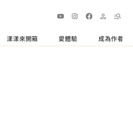
漾漾來開箱
愛體驗
成為作者