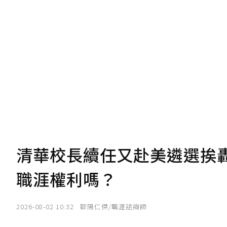
U 利點數 1 點 = NTD 1 元。
我已詳閱贊助說明，且同意站方的使用
您當前剩餘 U 利點數：
0
點；前往
購買
清華校長續任又赴美遴選挨
職涯權利嗎？
2026-08-02 10:32
歐陽仁傑/職涯諮詢師