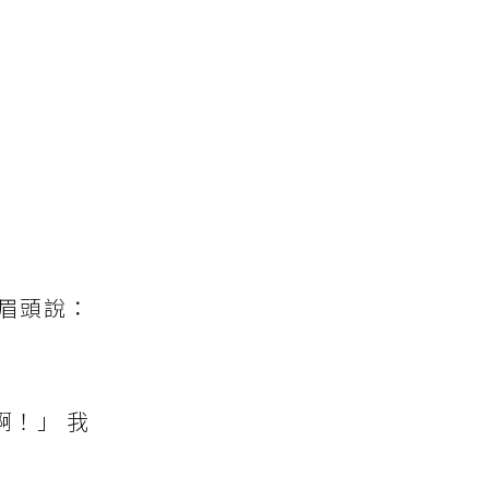
眉頭說：
！」 我