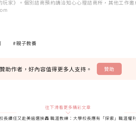
的玩家》。個別諮商預約請洽知心心理諮商所，其他工作邀
com
薦
#親子教養
贊助作者，好內容值得更多人支持。
贊助
贊助說明
往下滑看更多精彩文章
校長續任又赴美遴選挨轟 職涯教練：大學校長應有「探索」職涯權
會員可以使用「贊助」功能實質回饋給喜愛的作者。可將您認
即不得撤銷，單筆贊助最低點數為30點，最高點數沒有上限