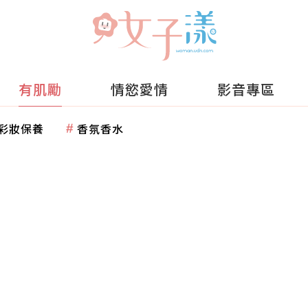
有肌勵
情慾愛情
影音專區
彩妝保養
香氛香水