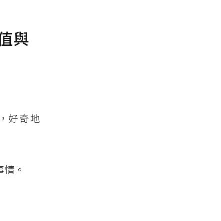
值與
，好奇地
事情。