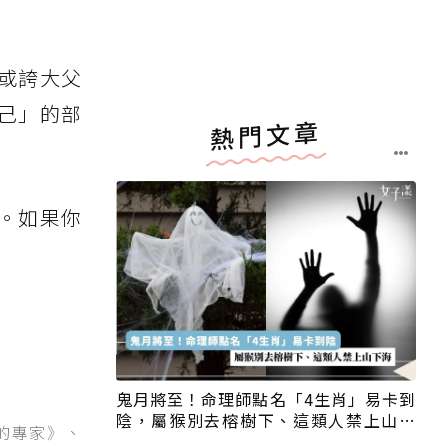
或誇大父
己」的部
熱門文章
。如果你
鬼月將至！命理師點名「4生肖」易卡到
陰，屬猴別去榕樹下、這類人禁上山下
的專家》、
海