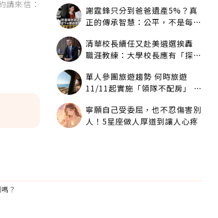
約請來信：
謝霆鋒只分到爸爸遺產5%？真
正的傳承智慧：公平，不是每個
人拿一樣多
清華校長續任又赴美遴選挨轟
職涯教練：大學校長應有「探
索」職涯權利嗎？
單人參團旅遊趨勢 何時旅遊
11/11起實施「領隊不配房」 落
單更免收單房差
寧願自己受委屈，也不忍傷害別
人！5星座做人厚道到讓人心疼
利嗎？
為適合
。