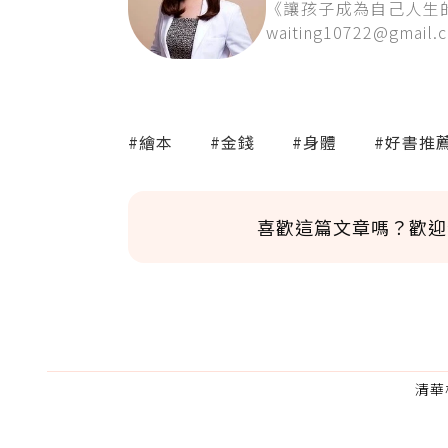
《讓孩子成為自己人生
waiting10722@gmail.
#繪本
#金錢
#身體
#好書推
喜歡這篇文章嗎？歡迎
清華
為了鼓勵作者持續創作更好的內容，
的點數贈送給作者，一旦使用贊助點數