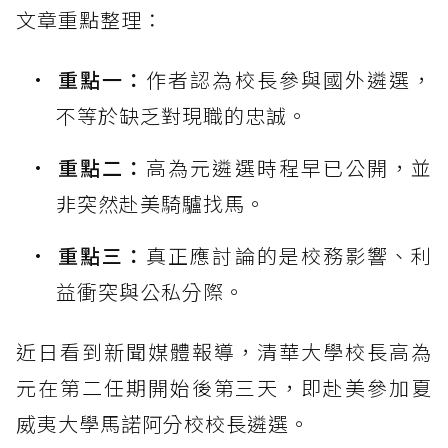
文章重點整理：
重點一：
作者認為校長參與國外遴選，
不等於缺乏對現職的忠誠。
重點二：
高為元遴選時程早已公開，並
非突然赴美騎驢找馬。
重點三：
真正應討論的是校務影響、利
益衝突與公私分際。
近日看到新聞媒體報導，清華大學校長高為
元在第二任期開始後第三天，即赴美參加夏
威夷大學馬諾阿分校校長遴選。