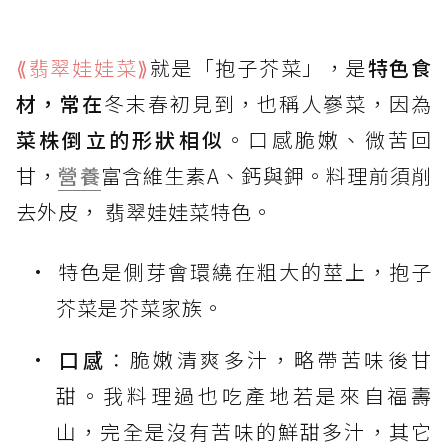
⟪翡翠娃娃菜⟫
就是「抱子芥菜」，是
特色食
材，常在
冬末春初見到，也稱人嵾菜，因為
菜株倒立的形狀相似
。口感脆嫩、微苦回
甘，
營養
富含維生素A、鈣與鉀。料理前須削
去外皮， 翡翠娃娃菜特色。
特色是側芽會環繞在粗大的莖上，
抱子
芥菜是芥菜家族
。
口感
：脆嫩清爽多汁，略帶苦味後甘
甜。我料理過也吃產地若是來自福壽
山，完全是沒有苦味的鮮甜多汁，其它