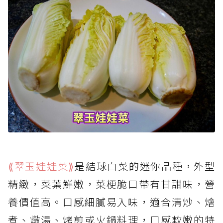
⟪翠玉娃娃菜⟫
是結球白菜的迷你品種，外型
精緻，菜葉鮮嫩，菜梗脆口帶有甘甜味，營
養價值高。口感細膩易入味，適合清炒、燴
煮、燉湯、烤煎或火鍋料理，口感軟嫩的特