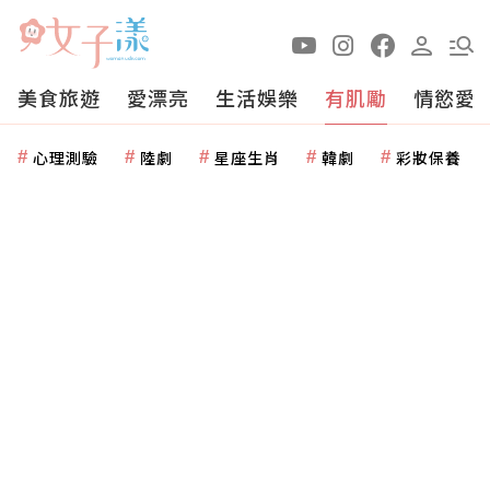
美食旅遊
愛漂亮
生活娛樂
有肌勵
情慾愛
心理測驗
陸劇
星座生肖
韓劇
彩妝保養