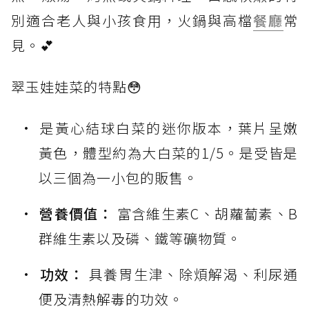
別適合老人與小孩食用，火鍋與高檔
餐廳
常
見。💕
翠玉娃娃菜的特點😳
是黃心結球白菜的迷你版本，葉片呈嫩
黃色，體型約為大白菜的1/5。是受皆是
以三個為一小包的販售。
營養價值：
富含維生素C、胡蘿蔔素、B
群維生素以及磷、鐵等礦物質。
功效：
具養胃生津、除煩解渴、利尿通
便及清熱解毒的功效。