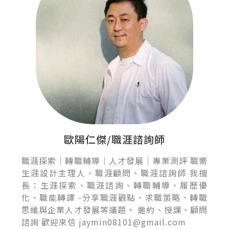
歐陽仁傑/職涯諮詢師
職涯探索｜轉職輔導｜人才發展｜專業測評 職嚮
生涯設計主理人、職涯顧問、職涯諮詢師 我擅
長：生涯探索、職涯諮詢、轉職輔導、履歷優
化、職能轉譯 -分享職涯觀點、求職策略、轉職
思維與企業人才發展等議題。 邀約、授課、顧問
諮詢 歡迎來信 jaymin08101@gmail.com