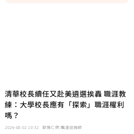
贊助說明
為了鼓勵作者持續創作更好的內容，會員可以
使用「贊助」功能實質回饋給喜愛的作者。可
將您認為適合的點數贈送給作者，一旦使用贊
助點數即不得撤銷，單筆贊助最低點數為30
點，最高點數沒有上限。
U 利點數 1 點 = NTD 1 元。
清華校長續任又赴美遴選挨轟 職涯教
練：大學校長應有「探索」職涯權利
確認送出
嗎？
我已詳閱贊助說明，且同意站方的使用條款。
2026-08-02 10:32
歐陽仁傑/職涯諮詢師