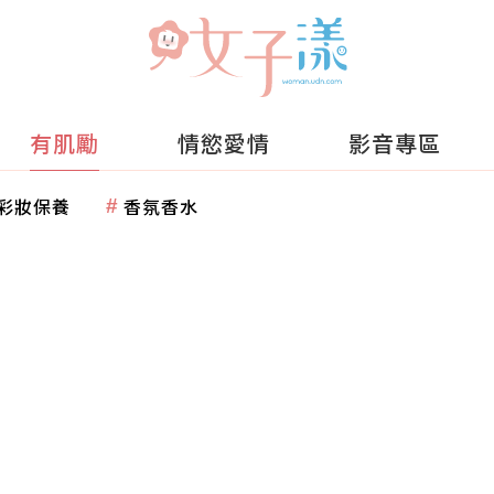
有肌勵
情慾愛情
影音專區
彩妝保養
香氛香水