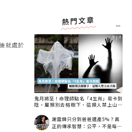
熱門文章
後就處於
鬼月將至！命理師點名「4生肖」易卡到
陰，屬猴別去榕樹下、這類人禁上山下
海
謝霆鋒只分到爸爸遺產5%？真
正的傳承智慧：公平，不是每個