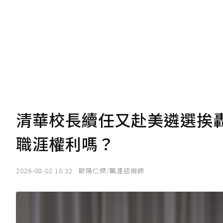
我已詳閱贊助說明，且同意站方的使用
您當前剩餘 U 利點數：
0
點；前往
購買
清華校長續任又赴美遴選挨
職涯權利嗎？
2026-08-02 10:32
歐陽仁傑/職涯諮詢師