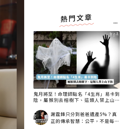
熱門文章
鬼月將至！命理師點名「4生肖」易卡到
陰，屬猴別去榕樹下、這類人禁上山下
海
謝霆鋒只分到爸爸遺產5%？真
正的傳承智慧：公平，不是每個
人拿一樣多