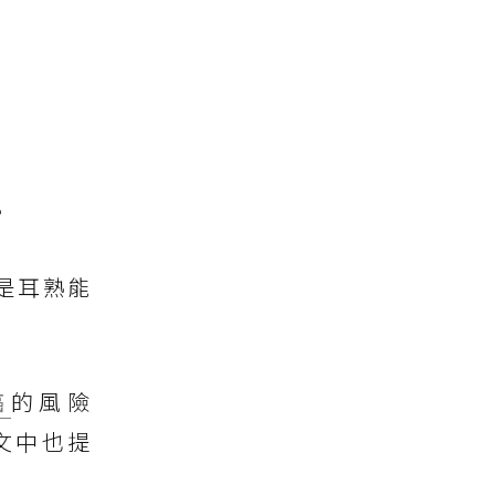
。
應該是耳熟能
癌
的風險
一篇論文中也提