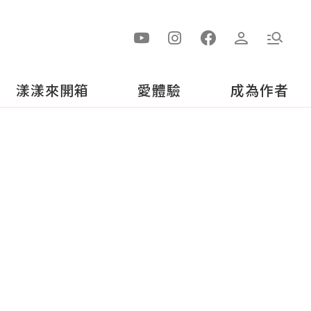
漾漾來開箱
愛體驗
成為作者