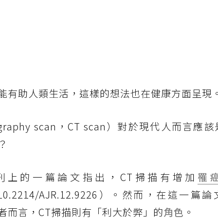
能有助人類生活，這樣的想法也在健康方面呈現
ography scan，CT scan）對於現代人而言
？
期刊上的一篇論文指出，CT掃描有增加
罹
oi/full/10.2214/AJR.12.9226）。然而，在這
者而言，CT掃描則有「利大於弊」的
角色
。