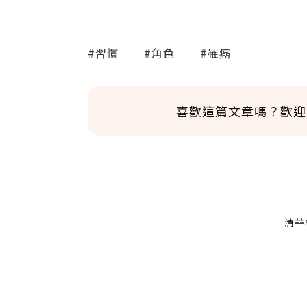
#習慣
#角色
#罹癌
喜歡這篇文章嗎？歡迎
清華
為了鼓勵作者持續創作更好的內容，
的點數贈送給作者，一旦使用贊助點數
U 利點數 1 點 = NTD 1 元。