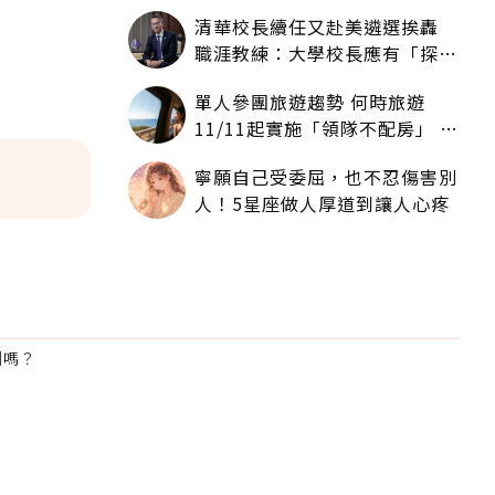
人拿一樣多
清華校長續任又赴美遴選挨轟
職涯教練：大學校長應有「探
索」職涯權利嗎？
單人參團旅遊趨勢 何時旅遊
11/11起實施「領隊不配房」 落
單更免收單房差
寧願自己受委屈，也不忍傷害別
人！5星座做人厚道到讓人心疼
利嗎？
為適合
。