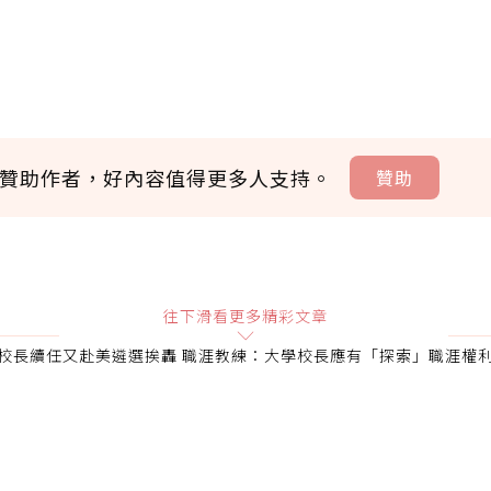
贊助作者，好內容值得更多人支持。
贊助
贊助說明
往下滑看更多精彩文章
校長續任又赴美遴選挨轟 職涯教練：大學校長應有「探索」職涯權
會員可以使用「贊助」功能實質回饋給喜愛的作者。可將您認
即不得撤銷，單筆贊助最低點數為30點，最高點數沒有上限