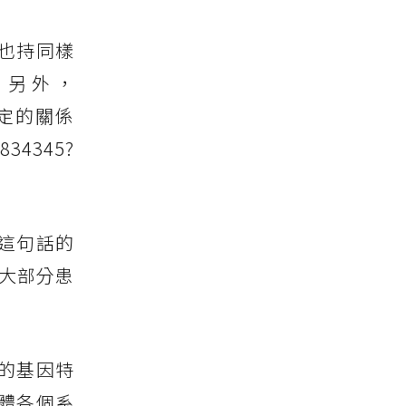
中也持同樣
-2）。另外，
定的關係
834345?
這句話的
大部分患
的基因特
體各個系