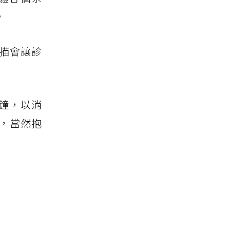
。
描會讓診
分鐘，以消
，當然抱