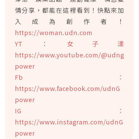
情分享，都能在這裡看到！快點來加
入成為創作者！
https://woman.udn.com
YT：女子漾
https://www.youtube.com/@udng
power
Fb：
https://www.facebook.com/udnG
power
IG：
https://www.instagram.com/udnG
power