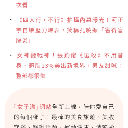
次看
《四人行，不行》拍攝內幕曝光！河正
宇自爆壓力爆表，笑稱孔曉振「害得盲
腸炎」
女神變戰神！張鈞甯《匿殺》不用替
身、體脂13%美出新境界，男友甜喊：
整部都很美
｢女子漾｣網站
全新上線，陪你愛自己
的每個樣子！最棒的美食旅遊、美妝
穿搭、娛樂話題、運動健康、情慾愛