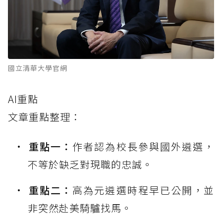
國立清華大學官網
AI重點
文章重點整理：
重點一：
作者認為校長參與國外遴選，
不等於缺乏對現職的忠誠。
重點二：
高為元遴選時程早已公開，並
非突然赴美騎驢找馬。