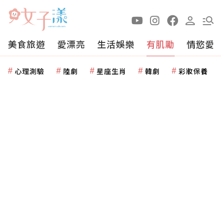
美食旅遊
愛漂亮
生活娛樂
有肌勵
情慾愛
心理測驗
陸劇
星座生肖
韓劇
彩妝保養