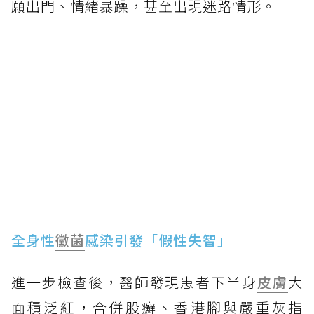
願出門、情緒暴躁，甚至出現迷路情形。
全身性
黴菌
感染引發「假性失智」
進一步檢查後，醫師發現患者下半身
皮膚
大
面積泛紅，合併股癬、香港腳與嚴重灰指