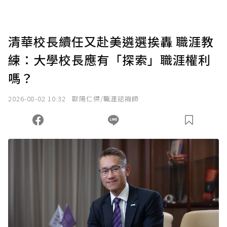
清華校長續任又赴美遴選挨轟 職涯教
練：大學校長應有「探索」職涯權利
嗎？
2026-08-02 10:32
歐陽仁傑/職涯諮詢師