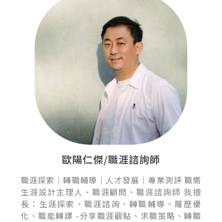
歐陽仁傑/職涯諮詢師
職涯探索｜轉職輔導｜人才發展｜專業測評 職嚮
生涯設計主理人、職涯顧問、職涯諮詢師 我擅
長：生涯探索、職涯諮詢、轉職輔導、履歷優
化、職能轉譯 -分享職涯觀點、求職策略、轉職