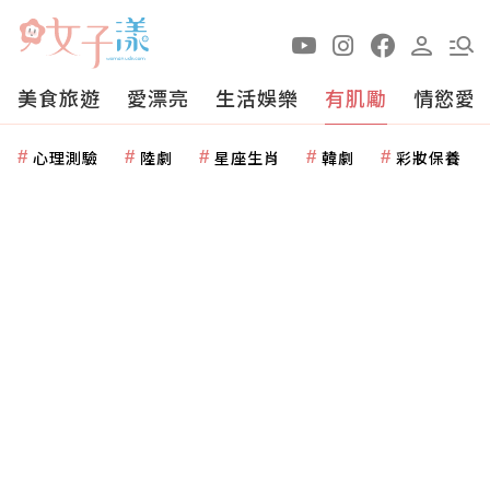
美食旅遊
愛漂亮
生活娛樂
有肌勵
情慾愛
心理測驗
陸劇
星座生肖
韓劇
彩妝保養