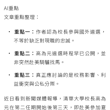
AI重點
文章重點整理：
重點一：
作者認為校長參與國外遴選，
不等於缺乏對現職的忠誠。
重點二：
高為元遴選時程早已公開，並
非突然赴美騎驢找馬。
重點三：
真正應討論的是校務影響、利
益衝突與公私分際。
近日看到新聞媒體報導，清華大學校長高為
元在第二任期開始後第三天，即赴美參加夏