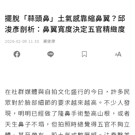
擺脫「蒜頭鼻」土氣感靠縮鼻翼？邱
浚彥剖析：鼻翼寬度決定五官精緻度
2026-02-09 11:30
潮健康
在社群媒體與自拍文化盛行的今日，許多民
眾對於臉部細節的要求越來越高。不少人發
現，明明已經做了隆鼻手術墊高山根，或者
天生鼻子不塌，但拍照時總覺得五官不夠立
體、甚至帶有一股土氣或憨厚感。法喬醫美