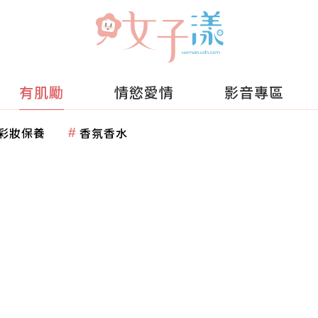
有肌勵
情慾愛情
影音專區
彩妝保養
香氛香水