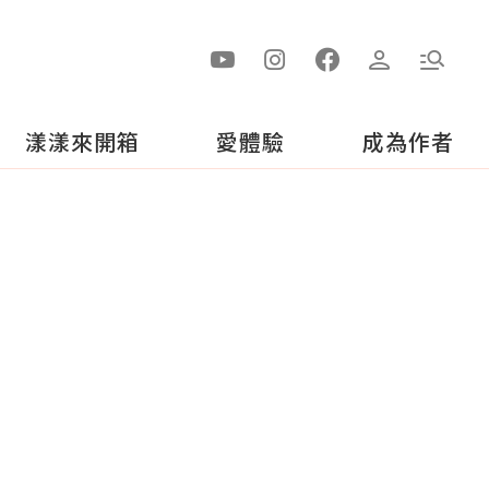
漾漾來開箱
愛體驗
成為作者