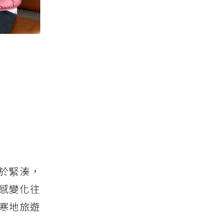
於緊湊，
感變化往
寒地旅遊