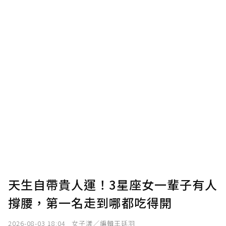
點，最高點數沒有上限。
U 利點數 1 點 = NTD 1 元。
確認送出
我已詳閱贊助說明，且同意站方的使用條款。
您當前剩餘 U 利點數：
0
點；前往
購買點數
天生自帶貴人運！3星座女一輩子有人
撐腰，第一名走到哪都吃得開
2026-08-03 18:04
女子漾／編輯王廷羽