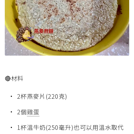
🔴材料
2杯燕麥片(220克)
2個
雞蛋
1杯溫牛奶(250毫升)也可以用溫水取代