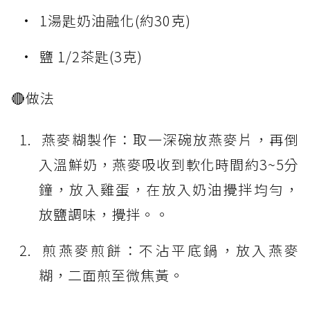
1湯匙奶油融化(約30克)
鹽 1/2茶匙(3克)
🔴做法
燕麥糊製作：取一深碗放燕麥片，再倒
入溫鮮奶，燕麥吸收到軟化時間約3~5分
鐘，放入雞蛋，在放入奶油攪拌均勻，
放鹽調味，攪拌。。
煎燕麥煎餅：不沾平底鍋，放入燕麥
糊，二面煎至微焦黃。