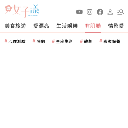
美食旅遊
愛漂亮
生活娛樂
有肌勵
情慾愛
心理測驗
陸劇
星座生肖
韓劇
彩妝保養