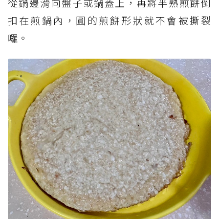
從鍋邊滑向盤子或鍋蓋上，再將半熟煎餅倒
扣在煎鍋內，圓的煎餅形狀就不會被撕裂
囉。