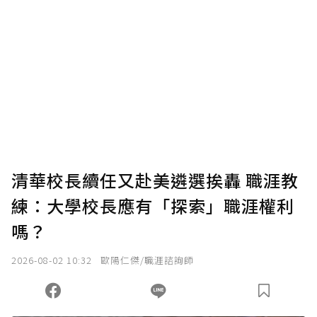
贊助說明
為了鼓勵作者持續創作更好的內容，會員可以
使用「贊助」功能實質回饋給喜愛的作者。可
將您認為適合的點數贈送給作者，一旦使用贊
助點數即不得撤銷，單筆贊助最低點數為30
點，最高點數沒有上限。
U 利點數 1 點 = NTD 1 元。
清華校長續任又赴美遴選挨轟 職涯教
練：大學校長應有「探索」職涯權利
確認送出
嗎？
我已詳閱贊助說明，且同意站方的使用條款。
2026-08-02 10:32
歐陽仁傑/職涯諮詢師
您當前剩餘 U 利點數：
0
點；前往
購買點數