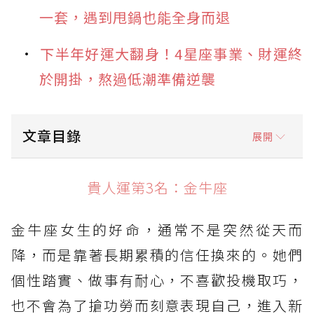
一套，遇到甩鍋也能全身而退
下半年好運大翻身！4星座事業、財運終
於開掛，熬過低潮準備逆襲
文章目錄
展開
貴人運第3名：金牛座
貴人運第3名：金牛座
貴人運第2名：獅子座
金牛座女生的好命，通常不是突然從天而
貴人運第1名：天秤座
降，而是靠著長期累積的信任換來的。她們
個性踏實、做事有耐心，不喜歡投機取巧，
也不會為了搶功勞而刻意表現自己，進入新