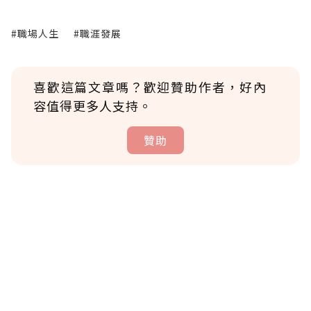
#職場人生
#職涯發展
喜歡這篇文章嗎？歡迎贊助作者，好內
容值得更多人支持。
贊助
贊助說明
為了鼓勵作者持續創作更好的內容，會員可以
使用「贊助」功能實質回饋給喜愛的作者。可
將您認為適合的點數贈送給作者，一旦使用贊
助點數即不得撤銷，單筆贊助最低點數為30