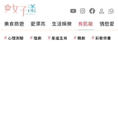
美食旅遊
愛漂亮
生活娛樂
有肌勵
情慾愛
心理測驗
陸劇
星座生肖
韓劇
彩妝保養