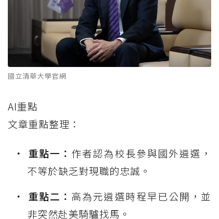
國立清華大學官網
AI重點
文章重點整理：
重點一：
作者認為校長參與國外遴選，
不等於缺乏對現職的忠誠。
重點二：
高為元遴選時程早已公開，並
非突然赴美騎驢找馬。