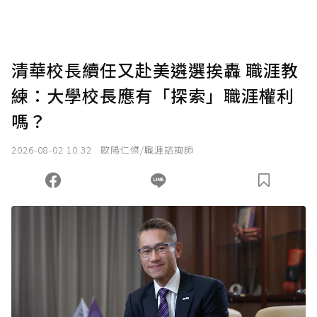
清華校長續任又赴美遴選挨轟 職涯教
練：大學校長應有「探索」職涯權利
嗎？
2026-08-02 10:32
歐陽仁傑/職涯諮詢師