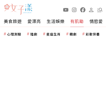
美食旅遊
愛漂亮
生活娛樂
有肌勵
情慾愛
心理測驗
陸劇
星座生肖
韓劇
彩妝保養