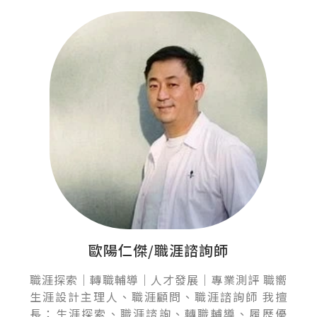
歐陽仁傑/職涯諮詢師
職涯探索｜轉職輔導｜人才發展｜專業測評 職嚮
生涯設計主理人、職涯顧問、職涯諮詢師 我擅
長：生涯探索、職涯諮詢、轉職輔導、履歷優