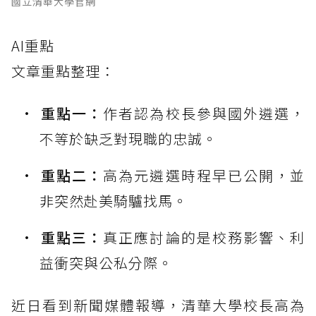
國立清華大學官網
AI重點
文章重點整理：
重點一：
作者認為校長參與國外遴選，
不等於缺乏對現職的忠誠。
重點二：
高為元遴選時程早已公開，並
非突然赴美騎驢找馬。
重點三：
真正應討論的是校務影響、利
益衝突與公私分際。
近日看到新聞媒體報導，清華大學校長高為