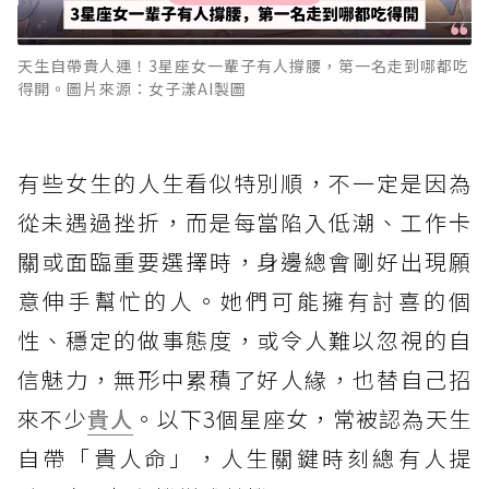
天生自帶貴人運！3星座女一輩子有人撐腰，第一名走到哪都吃
得開。圖片來源：女子漾AI製圖
有些女生的人生看似特別順，不一定是因為
從未遇過挫折，而是每當陷入低潮、工作卡
關或面臨重要選擇時，身邊總會剛好出現願
意伸手幫忙的人。她們可能擁有討喜的個
性、穩定的做事態度，或令人難以忽視的自
信魅力，無形中累積了好人緣，也替自己招
來不少
貴人
。以下3個星座女，常被認為天生
自帶「貴人命」，人生關鍵時刻總有人提