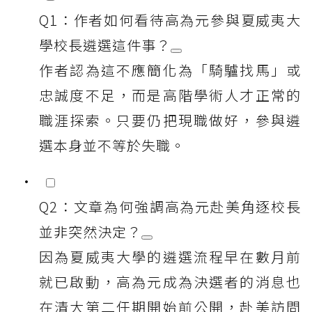
Q1：作者如何看待高為元參與夏威夷大
學校長遴選這件事？
作者認為這不應簡化為「騎驢找馬」或
忠誠度不足，而是高階學術人才正常的
職涯探索。只要仍把現職做好，參與遴
選本身並不等於失職。
Q2：文章為何強調高為元赴美角逐校長
並非突然決定？
因為夏威夷大學的遴選流程早在數月前
就已啟動，高為元成為決選者的消息也
在清大第二任期開始前公開，赴美訪問