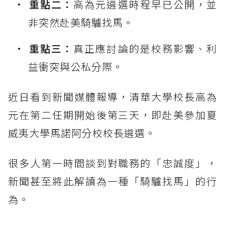
重點二：
高為元遴選時程早已公開，並
非突然赴美騎驢找馬。
重點三：
真正應討論的是校務影響、利
益衝突與公私分際。
近日看到新聞媒體報導，清華大學校長高為
元在第二任期開始後第三天，即赴美參加夏
威夷大學馬諾阿分校校長遴選。
很多人第一時間談到對職務的「忠誠度」，
新聞甚至將此解讀為一種「騎驢找馬」的行
為。