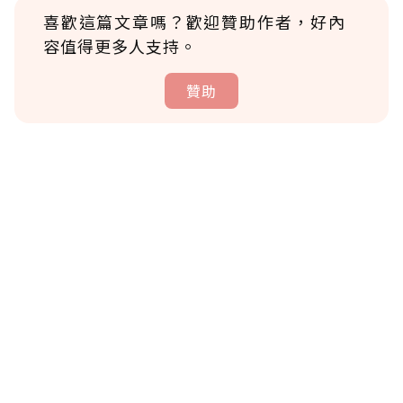
喜歡這篇文章嗎？歡迎贊助作者，好內
容值得更多人支持。
贊助
贊助說明
為了鼓勵作者持續創作更好的內容，會員可以
使用「贊助」功能實質回饋給喜愛的作者。可
將您認為適合的點數贈送給作者，一旦使用贊
助點數即不得撤銷，單筆贊助最低點數為30
點，最高點數沒有上限。
U 利點數 1 點 = NTD 1 元。