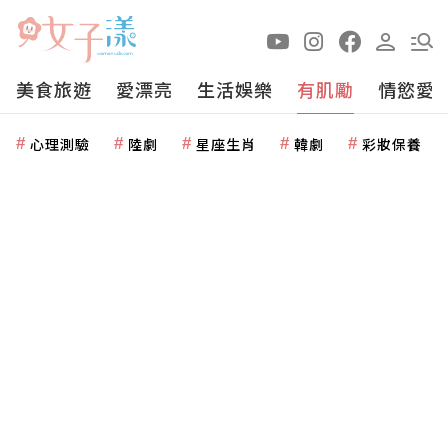
美食旅遊
愛漂亮
生活娛樂
有肌勵
情慾愛
心理測驗
陸劇
星座生肖
韓劇
彩妝保養