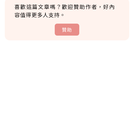
喜歡這篇文章嗎？歡迎贊助作者，好內
容值得更多人支持。
贊助
贊助說明
為了鼓勵作者持續創作更好的內容，會員可以
使用「贊助」功能實質回饋給喜愛的作者。可
將您認為適合的點數贈送給作者，一旦使用贊
助點數即不得撤銷，單筆贊助最低點數為30
點，最高點數沒有上限。
U 利點數 1 點 = NTD 1 元。