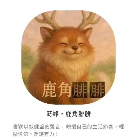
蒔緣‧鹿角腓腓
喜歡以敲鍵盤的聲音，映襯自己的生活節奏，輕
鬆愉快、鏗鏘有力！