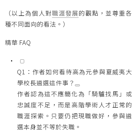
（以上為個人對
職涯發展
的觀點，並尊重各
種不同面向的看法。）
精華 FAQ
Q1：作者如何看待高為元參與夏威夷大
學校長遴選這件事？
作者認為這不應簡化為「騎驢找馬」或
忠誠度不足，而是高階學術人才正常的
職涯探索。只要仍把現職做好，參與遴
選本身並不等於失職。