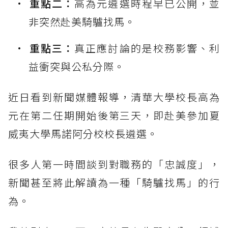
重點二：
高為元遴選時程早已公開，並
非突然赴美騎驢找馬。
重點三：
真正應討論的是校務影響、利
益衝突與公私分際。
近日看到新聞媒體報導，清華大學校長高為
元在第二任期開始後第三天，即赴美參加夏
威夷大學馬諾阿分校校長遴選。
很多人第一時間談到對職務的「忠誠度」，
新聞甚至將此解讀為一種「騎驢找馬」的行
為。