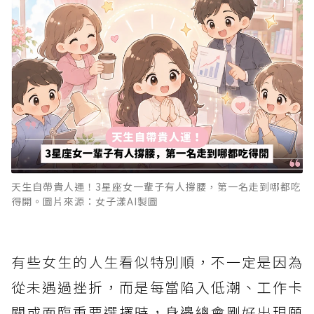
天生自帶貴人運！3星座女一輩子有人撐腰，第一名走到哪都吃
得開。圖片來源：女子漾AI製圖
有些女生的人生看似特別順，不一定是因為
從未遇過挫折，而是每當陷入低潮、工作卡
關或面臨重要選擇時，身邊總會剛好出現願