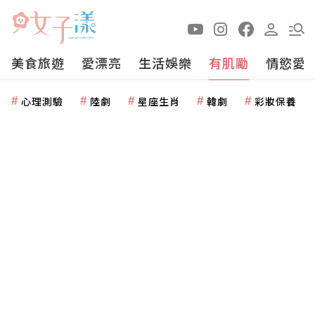
美食旅遊
愛漂亮
生活娛樂
有肌勵
情慾愛
心理測驗
陸劇
星座生肖
韓劇
彩妝保養