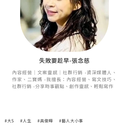
失敗要趁早-張念慈
內容經營｜文案靈感｜社群行銷 -資深媒體人、
作家、二寶媽 -我擅長：內容經營、寫文技巧、
社群行銷 -分享時事觀點、創作靈感、輕鬆寫作
#大S
#人生
#具俊曄
#藝人大小事