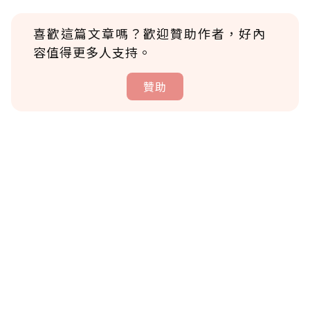
喜歡這篇文章嗎？歡迎贊助作者，好內
容值得更多人支持。
贊助
贊助說明
為了鼓勵作者持續創作更好的內容，會員可以
使用「贊助」功能實質回饋給喜愛的作者。可
將您認為適合的點數贈送給作者，一旦使用贊
助點數即不得撤銷，單筆贊助最低點數為30
點，最高點數沒有上限。
U 利點數 1 點 = NTD 1 元。