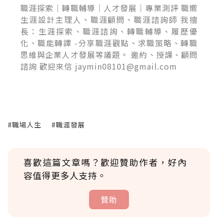
職涯探索｜轉職輔導｜人才發展｜專業測評 職嚮
生涯設計主理人、職涯顧問、職涯諮詢師 我擅
長：生涯探索、職涯諮詢、轉職輔導、履歷優
化、職能轉譯 -分享職涯觀點、求職策略、轉職
思維與企業人才發展等議題。 邀約、授課、顧問
諮詢 歡迎來信 jaymin08101@gmail.com
#職場人生
#職涯發展
喜歡這篇文章嗎？歡迎贊助作者，好內
容值得更多人支持。
贊助