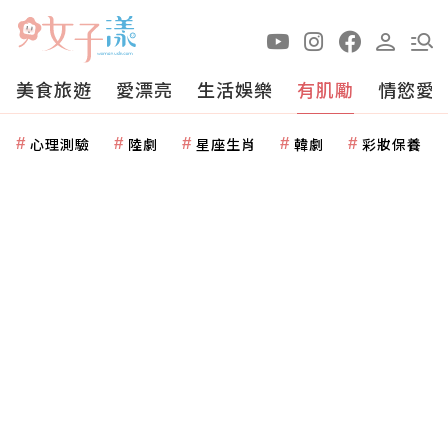
美食旅遊
愛漂亮
生活娛樂
有肌勵
情慾愛
心理測驗
陸劇
星座生肖
韓劇
彩妝保養