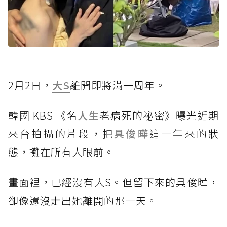
2月2日，
大S
離開即將滿一周年。
韓國 KBS 《名
人生
老病死的祕密》曝光近期
來台拍攝的片段，把
具俊曄
這一年來的狀
態，攤在所有人眼前。
畫面裡，已經沒有大S。但留下來的具俊曄，
卻像還沒走出她離開的那一天。