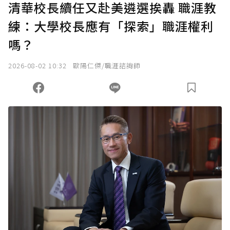
清華校長續任又赴美遴選挨轟 職涯教
練：大學校長應有「探索」職涯權利
確認送出
嗎？
我已詳閱贊助說明，且同意站方的使用條款。
2026-08-02 10:32
歐陽仁傑/職涯諮詢師
您當前剩餘 U 利點數：
0
點；前往
購買點數