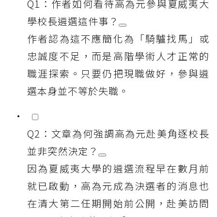
Q1：作者如何看待高為元參與夏威夷大
學校長遴選這件事？
作者認為這不應簡化為「騎驢找馬」或
忠誠度不足，而是高階學術人才正常的
職涯探索。只要仍把現職做好，參與遴
選本身並不等於失職。
Q2：文章為何強調高為元赴美角逐校長
並非突然決定？
因為夏威夷大學的遴選流程早在數月前
就已啟動，高為元成為決選者的消息也
在清大第二任期開始前公開，赴美訪問