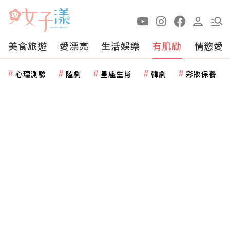
美食旅遊
愛漂亮
生活娛樂
有肌勵
情慾愛
心理測驗
陸劇
星座生肖
韓劇
彩妝保養