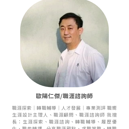
歐陽仁傑/職涯諮詢師
職涯探索｜轉職輔導｜人才發展｜專業測評 職嚮
生涯設計主理人、職涯顧問、職涯諮詢師 我擅
長：生涯探索、職涯諮詢、轉職輔導、履歷優
化、職能轉譯 -分享職涯觀點、求職策略、轉職