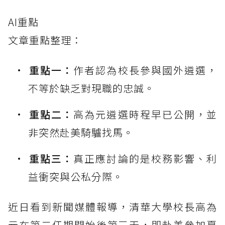
AI重點
文章重點整理：
重點一：
作者認為校長參與國外遴選，
不等於缺乏對現職的忠誠。
重點二：
高為元遴選時程早已公開，並
非突然赴美騎驢找馬。
重點三：
真正應討論的是校務影響、利
益衝突與公私分際。
近日看到新聞媒體報導，清華大學校長高為
元在第二任期開始後第三天，即赴美參加夏