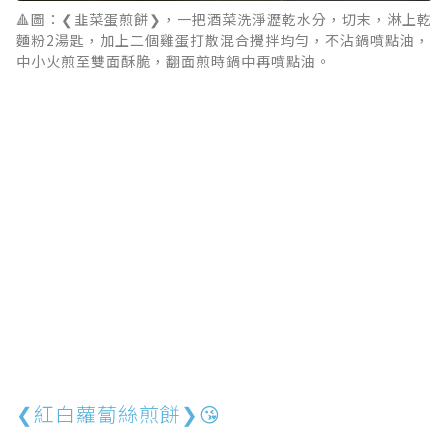
🔺圖：❮韭菜蛋煎餅❯，一把酒菜洗淨瀝乾水分，切末，淋上乾
麵粉2湯匙，加上二個雞蛋打散混合攪拌均勻，不沾鍋噴點油，
中小火煎至雙面酥脆，翻面煎時鍋中再噴點油。
❮紅白蘿蔔絲煎餅❯😘