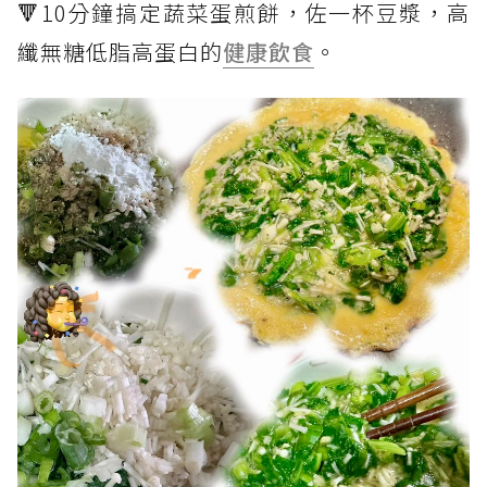
🔻10分鐘搞定蔬菜蛋煎餅，佐一杯豆漿，高
纖無糖低脂高蛋白的
健康飲食
。