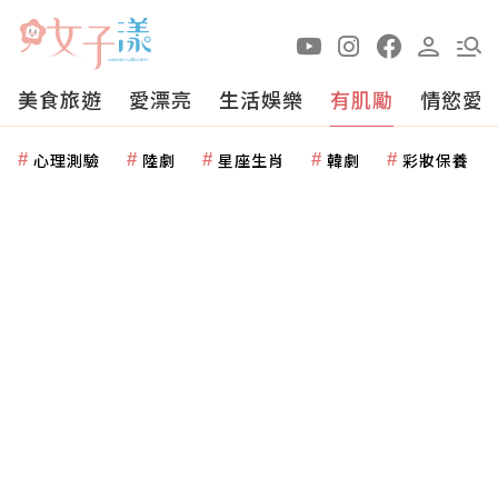
美食旅遊
愛漂亮
生活娛樂
有肌勵
情慾愛
心理測驗
陸劇
星座生肖
韓劇
彩妝保養