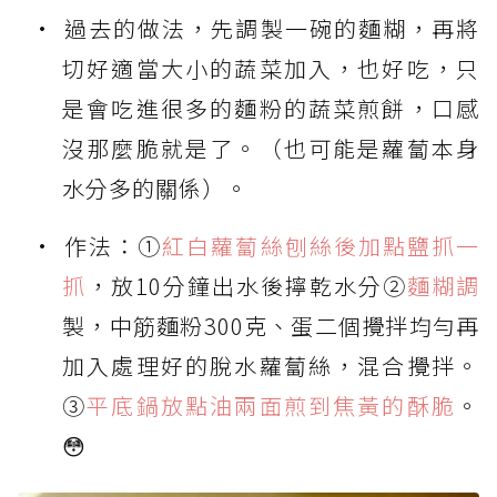
過去的做法，先調製一碗的麵糊，再將
切好適當大小的蔬菜加入，也好吃，只
是會吃進很多的麵粉的蔬菜煎餅，口感
沒那麼脆就是了。（也可能是蘿蔔本身
水分多的關係）。
作法：①
紅白蘿蔔絲刨絲後加點鹽抓一
抓
，放10分鐘出水後擰乾水分②
麵糊調
製，中筋麵粉300克、蛋二個攪拌均勻再
加入處理好的脫水蘿蔔絲，混合攪拌。
③
平底鍋放點油兩面煎到焦黃的酥脆
。
😳