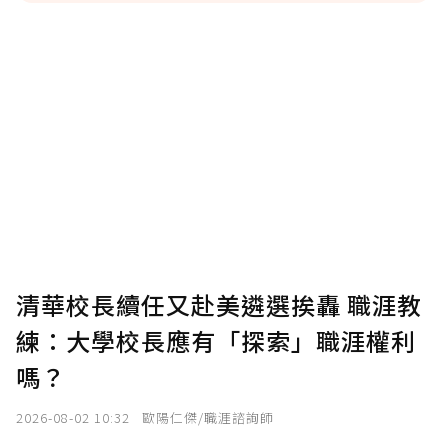
贊助說明
為了鼓勵作者持續創作更好的內容，會員可以
使用「贊助」功能實質回饋給喜愛的作者。可
將您認為適合的點數贈送給作者，一旦使用贊
助點數即不得撤銷，單筆贊助最低點數為30
點，最高點數沒有上限。
U 利點數 1 點 = NTD 1 元。
清華校長續任又赴美遴選挨轟 職涯教
練：大學校長應有「探索」職涯權利
確認送出
嗎？
我已詳閱贊助說明，且同意站方的使用條款。
2026-08-02 10:32
歐陽仁傑/職涯諮詢師