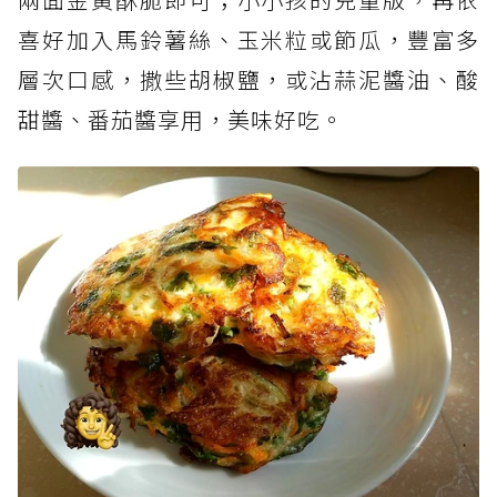
喜好加入馬鈴薯絲、玉米粒或節瓜，豐富多
層次口感，撒些胡椒鹽，或沾蒜泥醬油、酸
甜醬、番茄醬享用，美味好吃。