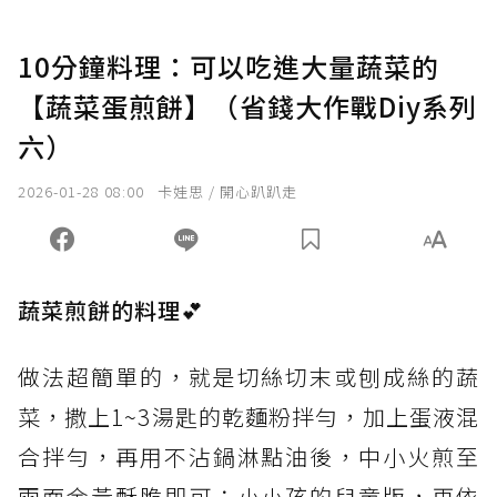
10分鐘料理：可以吃進大量蔬菜的
【蔬菜蛋煎餅】（省錢大作戰Diy系列
六）
2026-01-28 08:00
卡娃思 / 開心趴趴走
蔬菜煎餅的料理💕
做法超簡單的，就是切絲切末或刨成絲的蔬
菜，撒上1~3湯匙的乾麵粉拌勻，加上蛋液混
合拌勻，再用不沾鍋淋點油後，中小火煎至
兩面金黃酥脆即可；小小孩的兒童版，再依