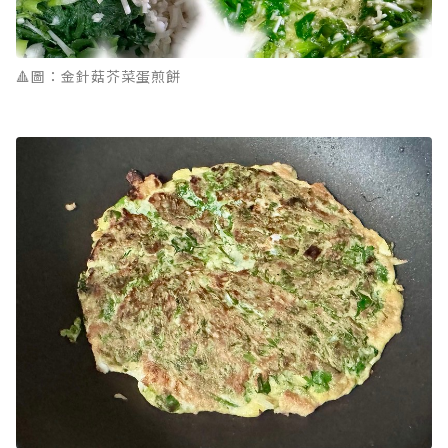
🔺圖：金針菇芥菜蛋煎餅