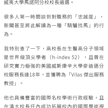
威夷大學馬諾阿分校校長遴選。
很多人第一時間談到對職務的「忠誠度」，
新聞甚至將此解讀為一種「騎驢找馬」的行
為。
我特別查了一下，高校長在生醫高分子領域
是世界級頂尖學者（h-index 52），且曾在
研究實力極強的美國威斯康辛大學麥迪遜分
校服務長達18年，並獲聘為「Vilas 傑出服務
教授」。
他也具備豐富的國際名校學術行政經驗，且
在清大校長任內成功拓展校內的國際學術視