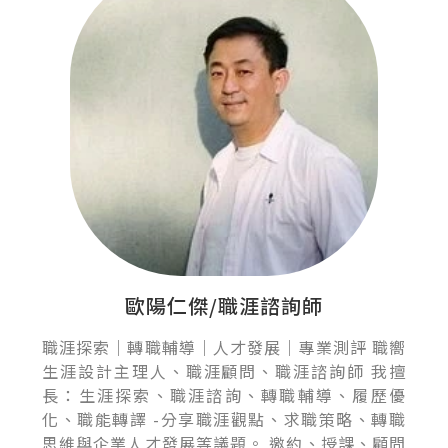
歐陽仁傑/職涯諮詢師
職涯探索｜轉職輔導｜人才發展｜專業測評 職嚮
生涯設計主理人、職涯顧問、職涯諮詢師 我擅
長：生涯探索、職涯諮詢、轉職輔導、履歷優
化、職能轉譯 -分享職涯觀點、求職策略、轉職
思維與企業人才發展等議題。 邀約、授課、顧問