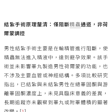
結紮手術原理釐清：僅阻斷
精蟲
通道，非荷
爾蒙調控
男性結紮手術主要是在輸精管進行阻斷，使
精蟲無法進入精液中，達到避孕效果。該手
術並未影響睪丸製造男性荷爾蒙的功能，也
不涉及主要血管或神經結構。多項比較研究
指出，已結紮與未結紮男性在總睪固酮與游
離睪固酮濃度上，未見具臨床意義的差異，
長期追蹤亦未觀察到睪丸或附睪體積的顯著
改變。[
1
]