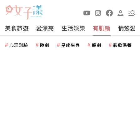
美食旅遊
愛漂亮
生活娛樂
有肌勵
情慾愛
心理測驗
陸劇
星座生肖
韓劇
彩妝保養