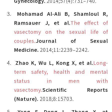
Gynecology.
2014;57(4):731–740.
Mohamad Al-Ali B, Shamloul R,
Ramsauer J, et al.
The effect of
vasectomy on the sexual life of
couples.
Journal of Sexual
Medicine.
2014;11:2239–2242.
Zhao K, Wu L, Kong X, et al.
Long-
term safety, health and mental
status in men with
vasectomy.
Scientific Reports
(Nature).
2018;8:15703.
Yang F, Dong L, Zhang X, et