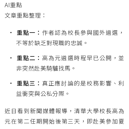
AI重點
文章重點整理：
重點一：
作者認為校長參與國外遴選，
不等於缺乏對現職的忠誠。
重點二：
高為元遴選時程早已公開，並
非突然赴美騎驢找馬。
重點三：
真正應討論的是校務影響、利
益衝突與公私分際。
近日看到新聞媒體報導，清華大學校長高為
元在第二任期開始後第三天，即赴美參加夏