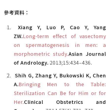
參考資料：
Xiang Y, Luo P, Cao Y, Yang
ZW.
Long-term effect of vasectomy
on spermatogenesis in men: a
morphometric study.
Asian Journal
of Andrology.
2013;15:434–436.
Shih G, Zhang Y, Bukowski K, Chen
A.
Bringing Men to the Table:
Sterilization Can Be for Him or for
Her.
Clinical Obstetrics and