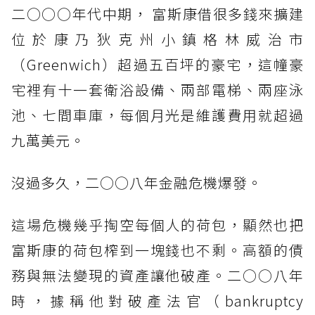
二○○○年代中期， 富斯康借很多錢來擴建
位於康乃狄克州小鎮格林威治市
（Greenwich）超過五百坪的豪宅，這幢豪
宅裡有十一套衛浴設備、兩部電梯、兩座泳
池、七間車庫，每個月光是維護費用就超過
九萬美元。
沒過多久，二○○八年金融危機爆發。
這場危機幾乎掏空每個人的荷包，顯然也把
富斯康的荷包榨到一塊錢也不剩。高額的債
務與無法變現的資產讓他破產。二○○八年
時，據稱他對破產法官（bankruptcy