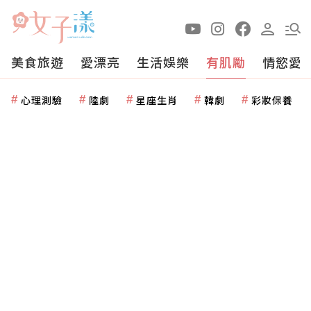
美食旅遊
愛漂亮
生活娛樂
有肌勵
情慾愛
心理測驗
陸劇
星座生肖
韓劇
彩妝保養