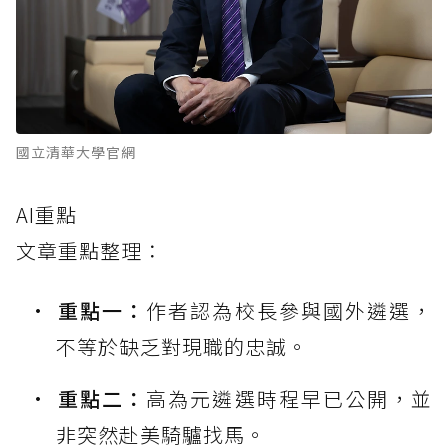
國立清華大學官網
AI重點
文章重點整理：
重點一：
作者認為校長參與國外遴選，
不等於缺乏對現職的忠誠。
重點二：
高為元遴選時程早已公開，並
非突然赴美騎驢找馬。