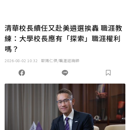
清華校長續任又赴美遴選挨轟 職涯教
練：大學校長應有「探索」職涯權利
嗎？
2026-08-02 10:32
歐陽仁傑/職涯諮詢師