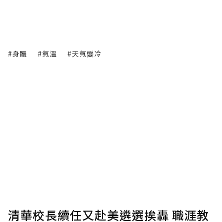
#身體
#氣溫
#天氣變冷
清華校長續任又赴美遴選挨轟 職涯教