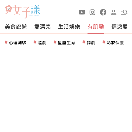
美食旅遊
愛漂亮
生活娛樂
有肌勵
情慾愛
心理測驗
陸劇
星座生肖
韓劇
彩妝保養