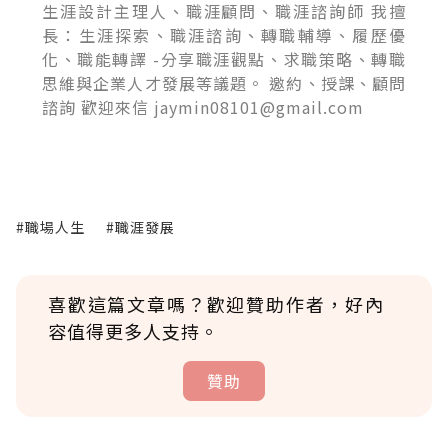
生涯設計主理人、職涯顧問、職涯諮詢師 我擅
長：生涯探索、職涯諮詢、轉職輔導、履歷優
化、職能轉譯 -分享職涯觀點、求職策略、轉職
思維與企業人才發展等議題。 邀約、授課、顧問
諮詢 歡迎來信 jaymin08101@gmail.com
#職場人生
#職涯發展
喜歡這篇文章嗎？歡迎贊助作者，好內
容值得更多人支持。
贊助