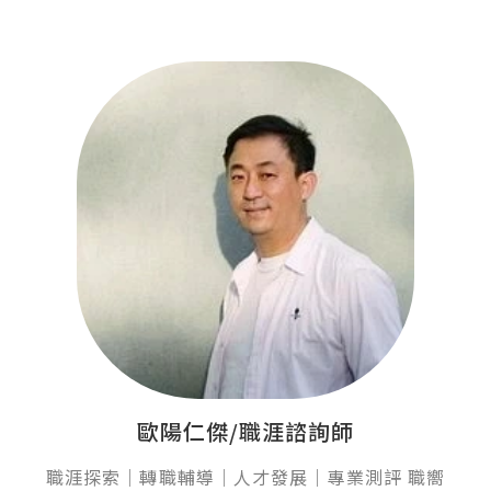
歐陽仁傑/職涯諮詢師
職涯探索｜轉職輔導｜人才發展｜專業測評 職嚮