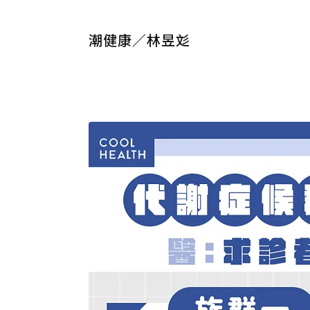
潮健康／林昱彣