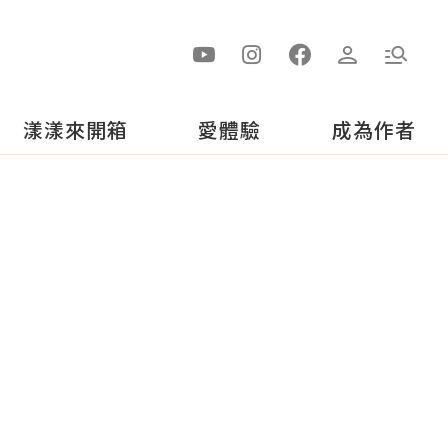
漾漾來開箱
愛體驗
成為作者