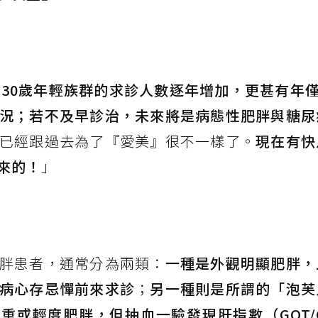
、30歲年輕族群的求診人數逐年增加，更甚有年僅 
況；若不及早診治，未來將是病態性肥胖與糖尿
已經跟過去為了『愛美』很不一樣了。
現在有快
來的！
」
胖患者，通常分為兩類：
一種是外觀明顯肥胖，
病心存忌憚前來求診
；
另一種則是所謂的「泡芙
重或輕度肥胖，但抽血一驗發現肝指數（GOT/