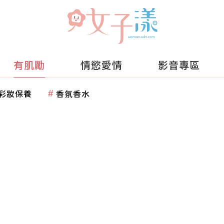
有肌勵
情慾愛情
影音專區
彩妝保養
香氛香水