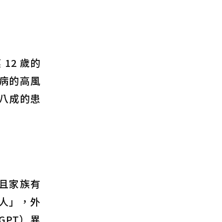
12 歲的
病的高風
八成的患
且家族有
人」，外
GPT）異