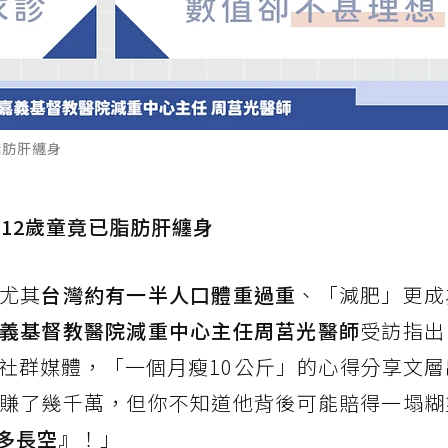
脂肪肝纏身
12歲童竟已脂肪肝纏身
尤其
台灣約有一半人口體重過重
、「減肥」更成
義基督教醫院減重中心主任周莒光醫師
受訪指出
社群媒體，「一個月瘦10公斤」的心得分享文層
賺了幾千萬，但你不知道他背後可能賠得一塌糊
多長空』
！」