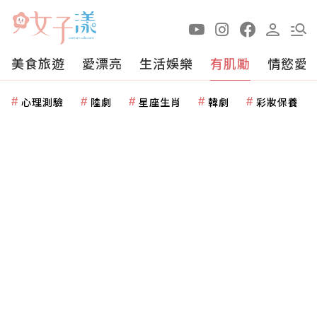
美食旅遊
愛漂亮
生活娛樂
有肌勵
情慾愛
心理測驗
陸劇
星座生肖
韓劇
彩妝保養