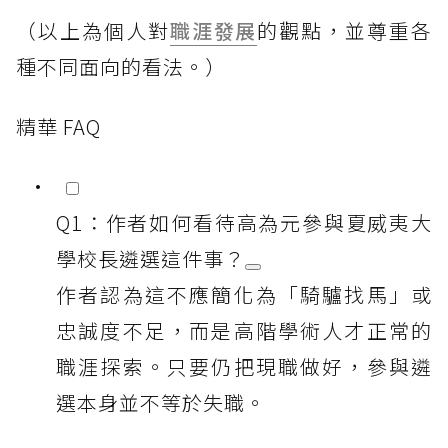
（以上為個人對
職涯發展
的觀點，並尊重各
種不同面向的看法。）
精華 FAQ
Q1：作者如何看待高為元參與夏威夷大
學校長遴選這件事？
作者認為這不應簡化為「騎驢找馬」或
忠誠度不足，而是高階學術人才正常的
職涯探索。只要仍把現職做好，參與遴
選本身並不等於失職。