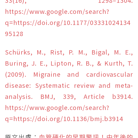
33(16), 1298–1304.
https://www.google.com/search?
q=https://doi.org/10.1177/03331024134
95128
Schürks, M., Rist, P. M., Bigal, M. E.,
Buring, J. E., Lipton, R. B., & Kurth, T.
(2009). Migraine and cardiovascular
disease: Systematic review and meta-
analysis. BMJ, 339, Article b3914.
https://www.google.com/search?
q=https://doi.org/10.1136/bmj.b3914
原文出處：
血管硬化的早期警訊！中年後的