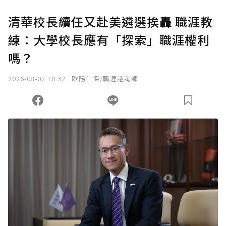
U 利點數 1 點 = NTD 1 元。
清華校長續任又赴美遴選挨轟 職涯教
練：大學校長應有「探索」職涯權利
確認送出
嗎？
我已詳閱贊助說明，且同意站方的使用條款。
2026-08-02 10:32
歐陽仁傑/職涯諮詢師
您當前剩餘 U 利點數：
0
點；前往
購買點數