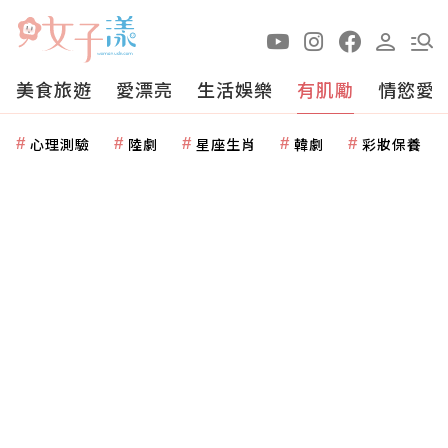
美食旅遊
愛漂亮
生活娛樂
有肌勵
情慾愛
心理測驗
陸劇
星座生肖
韓劇
彩妝保養