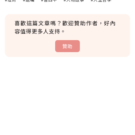
喜歡這篇文章嗎？歡迎贊助作者，好內
容值得更多人支持。
贊助
贊助說明
為了鼓勵作者持續創作更好的內容，會員可以
使用「贊助」功能實質回饋給喜愛的作者。可
將您認為適合的點數贈送給作者，一旦使用贊
助點數即不得撤銷，單筆贊助最低點數為30
點，最高點數沒有上限。