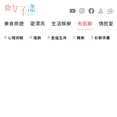
美食旅遊
愛漂亮
生活娛樂
有肌勵
情慾愛
心理測驗
陸劇
星座生肖
韓劇
彩妝保養