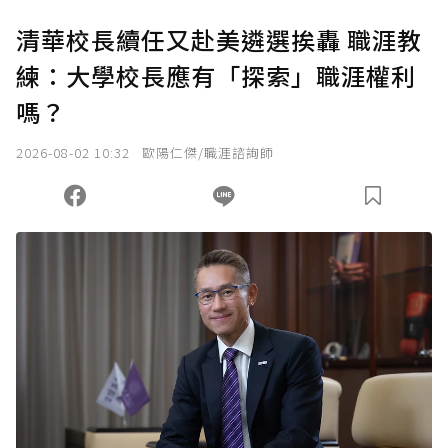
清華校長續任又赴美遴選挨轟 職涯教
練：大學校長應有「探索」職涯權利
嗎？
2026-08-02 10:32
歐陽仁傑/職涯諮詢師