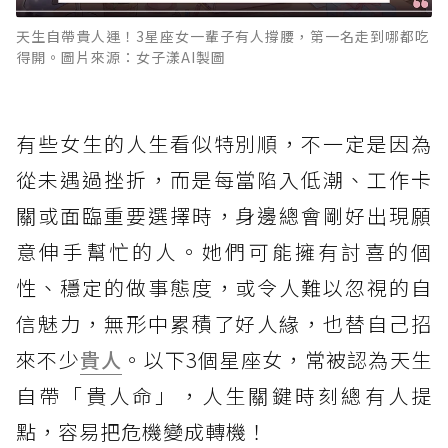
天生自帶貴人運！3星座女一輩子有人撐腰，第一名走到哪都吃
得開。圖片來源：女子漾AI製圖
有些女生的人生看似特別順，不一定是因為
從未遇過挫折，而是每當陷入低潮、工作卡
關或面臨重要選擇時，身邊總會剛好出現願
意伸手幫忙的人。她們可能擁有討喜的個
性、穩定的做事態度，或令人難以忽視的自
信魅力，無形中累積了好人緣，也替自己招
來不少
貴人
。以下3個星座女，常被認為天生
自帶「貴人命」，人生關鍵時刻總有人提
點，容易把危機變成轉機！