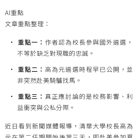
AI重點
文章重點整理：
重點一：
作者認為校長參與國外遴選，
不等於缺乏對現職的忠誠。
重點二：
高為元遴選時程早已公開，並
非突然赴美騎驢找馬。
重點三：
真正應討論的是校務影響、利
益衝突與公私分際。
近日看到新聞媒體報導，清華大學校長高為
元在第二任期開始後第三天，即赴美參加夏