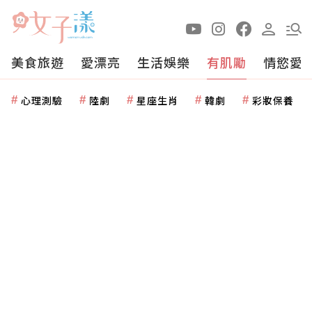
美食旅遊
愛漂亮
生活娛樂
有肌勵
情慾愛
心理測驗
陸劇
星座生肖
韓劇
彩妝保養