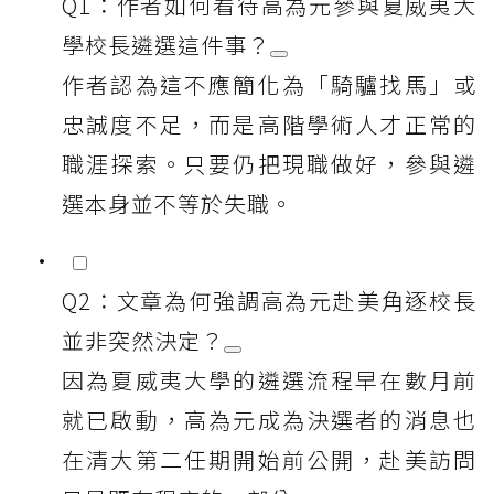
Q1：作者如何看待高為元參與夏威夷大
學校長遴選這件事？
作者認為這不應簡化為「騎驢找馬」或
忠誠度不足，而是高階學術人才正常的
職涯探索。只要仍把現職做好，參與遴
選本身並不等於失職。
Q2：文章為何強調高為元赴美角逐校長
並非突然決定？
因為夏威夷大學的遴選流程早在數月前
就已啟動，高為元成為決選者的消息也
在清大第二任期開始前公開，赴美訪問