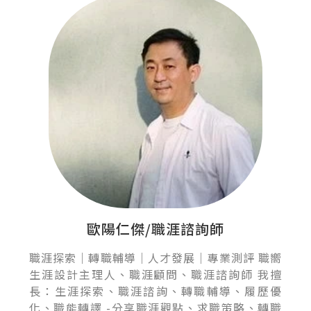
歐陽仁傑/職涯諮詢師
職涯探索｜轉職輔導｜人才發展｜專業測評 職嚮
生涯設計主理人、職涯顧問、職涯諮詢師 我擅
長：生涯探索、職涯諮詢、轉職輔導、履歷優
化、職能轉譯 -分享職涯觀點、求職策略、轉職