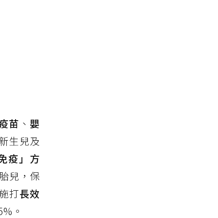
疫苗
、
嬰
新生兒及
免疫」方
給胎兒，保
以施打
長效
5%。