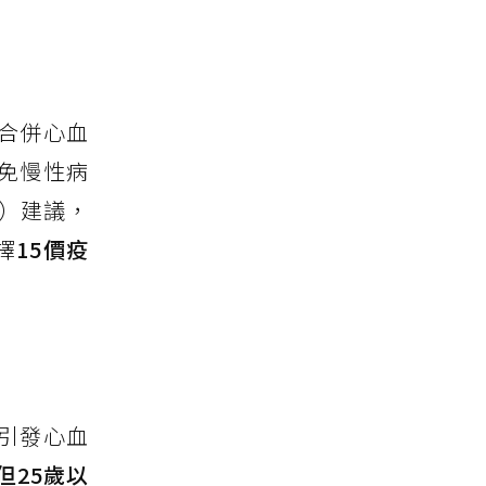
合併心血
免慢性病
P）建議，
擇
15價疫
引發心血
但25歲以