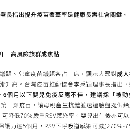
副署長指出提升疫苗覆蓋率是健康長壽社會關鍵。
升 高風險族群成焦點
議題、兒童疫苗議題各占三席，顯示大眾對
成人
漸升高。台灣疫苗推動協會李秉穎理事長指出，
。
6個月以下嬰兒免疫反應不佳，建議採「被動
接種第一劑疫苗，讓母親產生抗體並透過胎盤提供
可降低70%嚴重RSV感染率。嬰兒出生後亦可
護力達5個月，RSV下呼吸道感染可減少70%-7