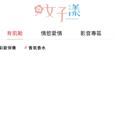
有肌勵
情慾愛情
影音專區
彩妝保養
香氛香水