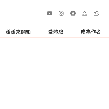
漾漾來開箱
愛體驗
成為作者