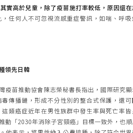
率其實高於兒童，除了疫苗施打率較低，原因還在
此，任何人不可忽視流感重症警訊，如喘、呼吸
接種領先日韓
台灣疫苗推動協會陳志榮秘書長指出，國際研究顯
病毒傳播鏈，形成不分性別的整合式保護，還可
，這類癌症近年在男性族群中發生率與死亡率皆
推動「2030年消除子宮頸癌」目標一致外，也
。他表示，將男性納入公費接種，除了符合世界