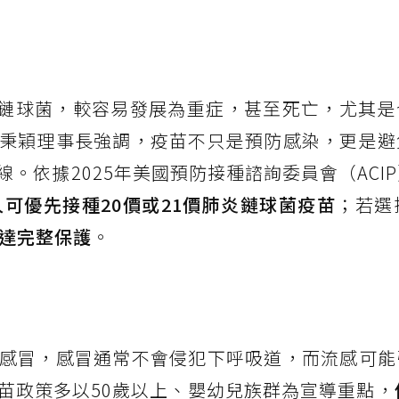
炎鏈球菌，較容易發展為重症，甚至死亡，尤其是
秉穎理事長強調，疫苗不只是預防感染，更是避
。依據2025年美國預防接種諮詢委員會（ACI
人可優先接種20價或21價肺炎鏈球菌疫苗
；若選
以達完整保護
。
感冒，感冒通常不會侵犯下呼吸道，而流感可能
苗政策多以50歲以上、嬰幼兒族群為宣導重點，