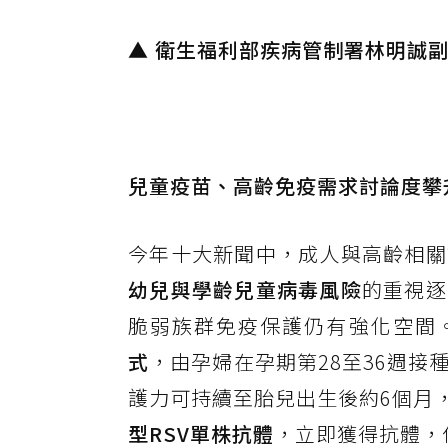
▲ 衛生福利部疾病管制署林明誠
兒童疫苗、高齡免疫需求討論度攀
今年十大新聞中，成人與高齡相關
幼兒與學齡兒童病毒風險
的重視逐
脆弱族群免疫保護仍有強化空間
式
，由孕婦在孕期第28至36週
護力可持續至胎兒出生後約6個月，
型RSV單株抗體
，立即獲得抗體，保