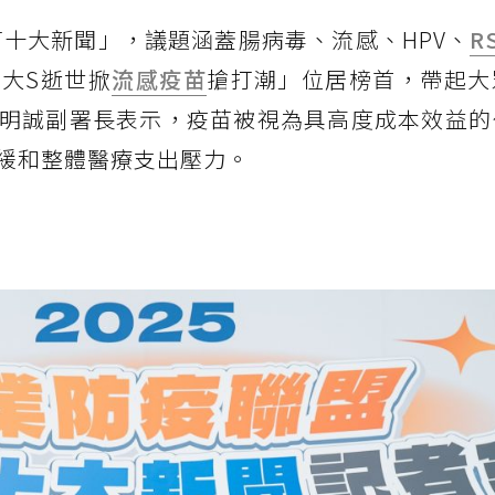
苗十大新聞」，議題涵蓋腸病毒、流感、HPV、
R
大S逝世掀
流感疫苗
搶打潮」位居榜首，帶起大
明誠副署長表示，疫苗被視為具高度成本效益的
緩和整體醫療支出壓力。