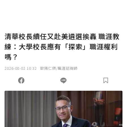
清華校長續任又赴美遴選挨轟 職涯教
練：大學校長應有「探索」職涯權利
嗎？
2026-08-02 10:32
歐陽仁傑/職涯諮詢師