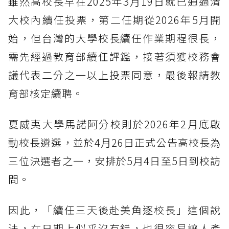
雖然高校長早在2025年3月19日就已通過清
大校內續任投票，第二任期從2026年5月開
始，但台灣的大學校長續任作業期程很長，
需先經過教育部續任評鑑，接著須獲校務會
議代表二分之一以上投票同意，最後報請教
育部核定續聘。
夏威夷大學馬諾阿分校則於2026年2月底啟
動校長遴選，並於4月26日正式公告高校長為
三位決選者之一，安排於5月4日至5日到校訪
問。
因此，「續任三天後赴美角逐校長」這個說
法，在日期上似乎沒有錯，也很容易讓人產