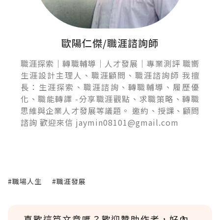
歐陽仁傑/職涯諮詢師
職涯探索｜轉職輔導｜人才發展｜專業測評 職嚮
生涯設計主理人、職涯顧問、職涯諮詢師 我擅
長：生涯探索、職涯諮詢、轉職輔導、履歷優
化、職能轉譯 -分享職涯觀點、求職策略、轉職
思維與企業人才發展等議題。 邀約、授課、顧問
諮詢 歡迎來信 jaymin08101@gmail.com
#職場人生
#職涯發展
喜歡這篇文章嗎？歡迎贊助作者，好內