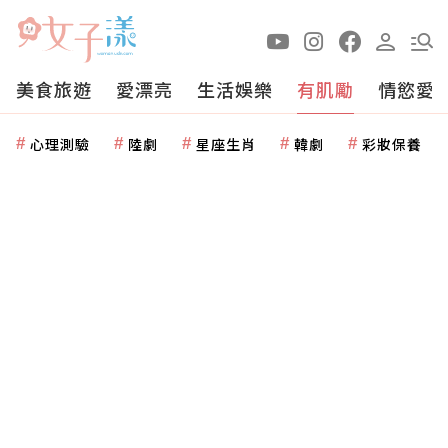
美食旅遊
愛漂亮
生活娛樂
有肌勵
情慾愛
心理測驗
陸劇
星座生肖
韓劇
彩妝保養