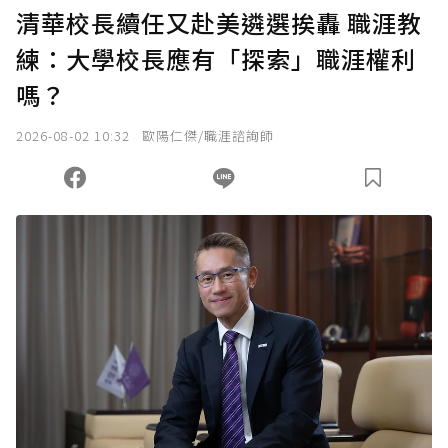
清華校長續任又赴美遴選挨轟 職涯教
練：大學校長應有「探索」職涯權利
嗎？
2026-08-02 10:32
歐陽仁傑/職涯諮詢師