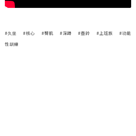
#久坐
#核心
#臀肌
#深蹲
#壺鈴
#上班族
#功能
性訓練