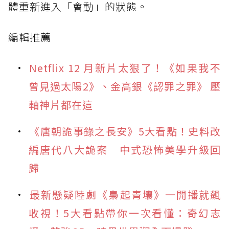
體重新進入「會動」的狀態。
編輯推薦
Netflix 12 月新片太狠了！《如果我不
曾見過太陽2》、金高銀《認罪之罪》 壓
軸神片都在這
《唐朝詭事錄之長安》5大看點！史料改
編唐代八大詭案 中式恐怖美學升級回
歸
最新懸疑陸劇《梟起青壤》一開播就飆
收視！5大看點帶你一次看懂：奇幻志