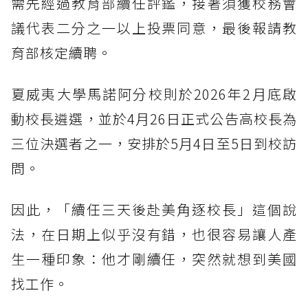
需先經過教育部續任評鑑，接著須獲校務會
議代表二分之一以上投票同意，最後報請教
育部核定續聘。
夏威夷大學馬諾阿分校則於2026年2月底啟
動校長遴選，並於4月26日正式公告高校長為
三位決選者之一，安排於5月4日至5日到校訪
問。
因此，「續任三天後赴美角逐校長」這個說
法，在日期上似乎沒有錯，也很容易讓人產
生一種印象：他才剛續任，突然就想到美國
找工作。