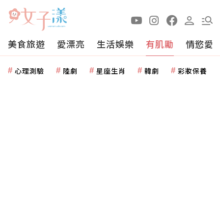
美食旅遊
愛漂亮
生活娛樂
有肌勵
情慾愛
心理測驗
陸劇
星座生肖
韓劇
彩妝保養