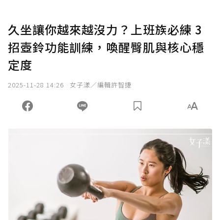
久坐讓你越來越沒力？上班族必練 3
招壺鈴功能訓練，喚醒臀肌與核心穩
定度
2025-11-28 14:26
女子漾／編輯許智捷