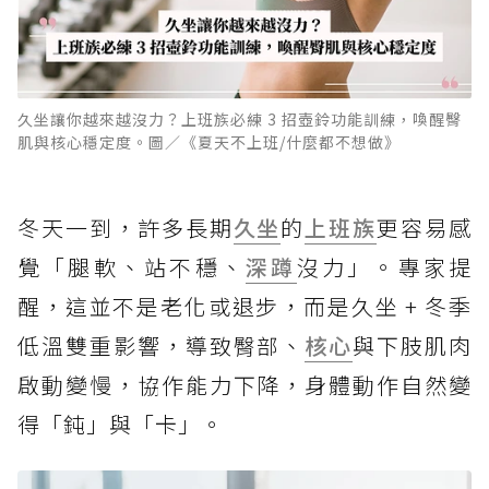
久坐讓你越來越沒力？上班族必練 3 招壺鈴功能訓練，喚醒臀
肌與核心穩定度。圖／《夏天不上班/什麼都不想做》
冬天一到，許多長期
久坐
的
上班族
更容易感
覺「腿軟、站不穩、
深蹲
沒力」。專家提
醒，這並不是老化或退步，而是久坐 + 冬季
低溫雙重影響，導致臀部、
核心
與下肢肌肉
啟動變慢，協作能力下降，身體動作自然變
得「鈍」與「卡」。