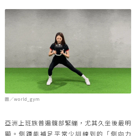
圖／world_gym
亞洲上班族普遍髖部緊繃，尤其久坐後最明
顯。側蹲能補足平常少訓練到的「側向力