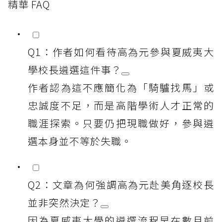
精華 FAQ
Q1：作者如何看待高為元參與夏威夷大
學校長遴選這件事？
作者認為這不應簡化為「騎驢找馬」或
忠誠度不足，而是高階學術人才正常的
職涯探索。只要仍把現職做好，參與遴
選本身並不等於失職。
Q2：文章為何強調高為元赴美角逐校長
並非突然決定？
因為夏威夷大學的遴選流程早在數月前