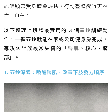
能明顯感受身體變輕快，行動整體變得更靈
活、自在。
以下整理上班族最實用的 3 個
壺鈴
訓練動
作，一顆壺鈴就能在家或公司健身房完成，
專攻久坐族最常失衡的「
臀肌
、核心、髖
部」。
1. 壺鈴深蹲：喚醒臀肌、改善下肢發力順序