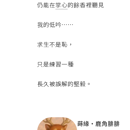
仍能在
掌心
的餘香裡聽見
我的低吟……
求生不是恥，
只是練習一種
長久被誤解的堅毅。
蒔緣‧鹿角腓腓