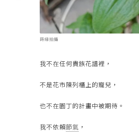
蒔緣拍攝
我不在任何貴族花譜裡，
不是花市陳列櫃上的寵兒，
也不在園丁的計畫中被期待。
我不依賴
節氣
，