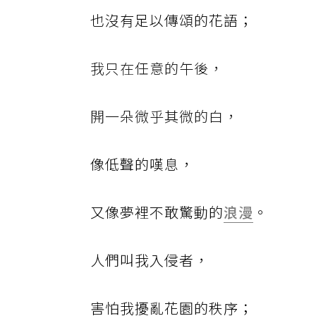
也沒有足以傳頌的花語；
我只在任意的午後，
開一朵微乎其微的白，
像低聲的嘆息，
又像夢裡不敢驚動的
浪漫
。
人們叫我入侵者，
害怕我擾亂花園的秩序；