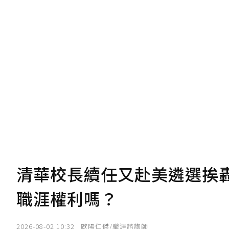
的點數贈送給作者，一旦使用贊助點數
U 利點數 1 點 = NTD 1 元。
我已詳閱贊助說明，且同意站方的使用
您當前剩餘 U 利點數：
0
點；前往
購買
清華校長續任又赴美遴選挨
職涯權利嗎？
2026-08-02 10:32
歐陽仁傑/職涯諮詢師