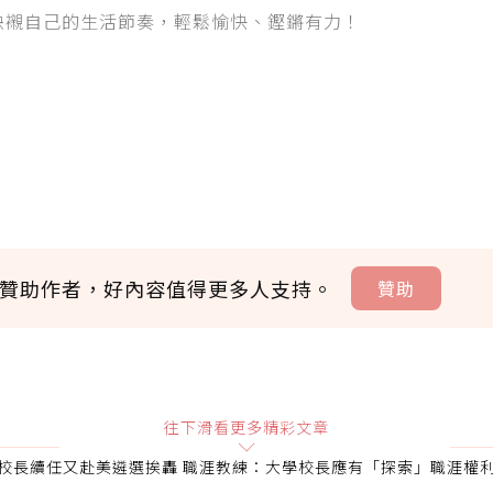
映襯自己的生活節奏，輕鬆愉快、鏗鏘有力！
贊助作者，好內容值得更多人支持。
贊助
贊助說明
往下滑看更多精彩文章
校長續任又赴美遴選挨轟 職涯教練：大學校長應有「探索」職涯權
會員可以使用「贊助」功能實質回饋給喜愛的作者。可將您認