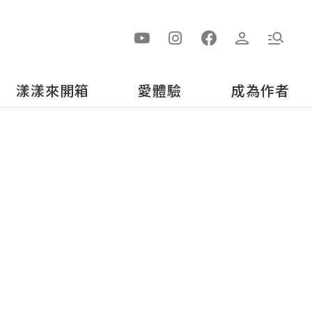
漾漾來開箱
愛體驗
成為作者