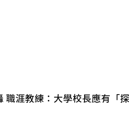
即不得撤銷，單筆贊助最低點數為30點，最高點數沒有上限
確認送出
條款。
點數
轟 職涯教練：大學校長應有「