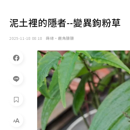
泥土裡的隱者--變異鉤粉草
2025-11-18 08:18
蒔緣‧鹿角腓腓