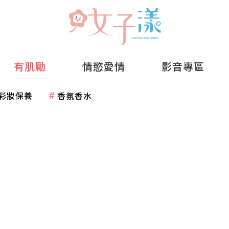
有肌勵
情慾愛情
影音專區
彩妝保養
香氛香水