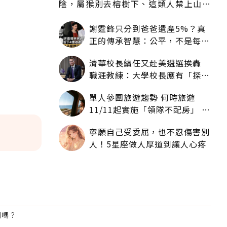
陰，屬猴別去榕樹下、這類人禁上山下
海
謝霆鋒只分到爸爸遺產5%？真
正的傳承智慧：公平，不是每個
人拿一樣多
清華校長續任又赴美遴選挨轟
職涯教練：大學校長應有「探
索」職涯權利嗎？
單人參團旅遊趨勢 何時旅遊
11/11起實施「領隊不配房」 落
單更免收單房差
寧願自己受委屈，也不忍傷害別
人！5星座做人厚道到讓人心疼
利嗎？
為適合