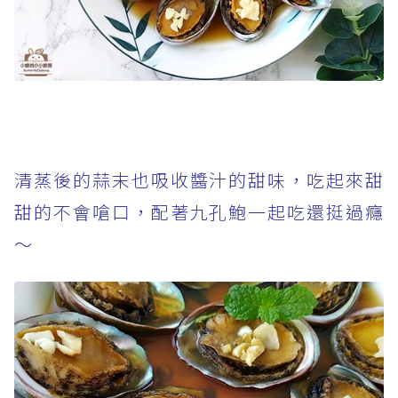
清蒸後的蒜末也吸收醬汁的甜味，吃起來甜
甜的不會嗆口，配著九孔鮑一起吃還挺過癮
～