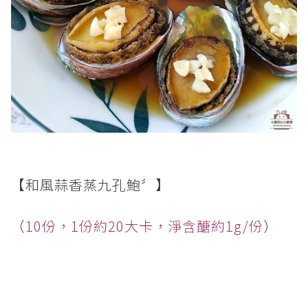
【和風蒜香蒸九孔鮑〞】
（
10份，1份約20大卡，淨含醣約1g/份
）