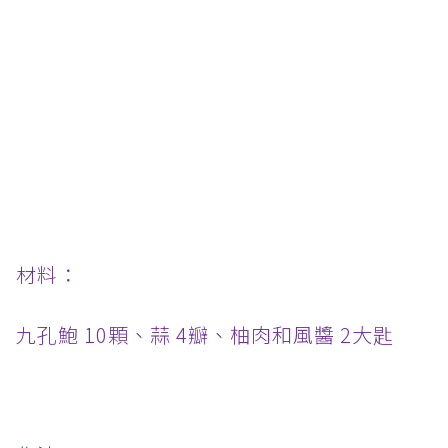
材料：
九孔鮑 10顆、蒜 4瓣、柚肉和風醬 2大匙