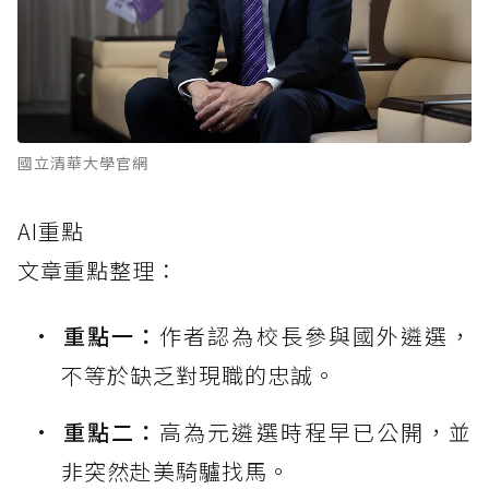
國立清華大學官網
AI重點
文章重點整理：
重點一：
作者認為校長參與國外遴選，
不等於缺乏對現職的忠誠。
重點二：
高為元遴選時程早已公開，並
非突然赴美騎驢找馬。