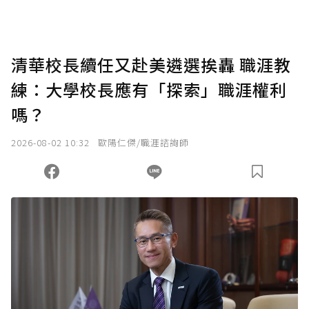
助點數即不得撤銷，單筆贊助最低點數為30
點，最高點數沒有上限。
U 利點數 1 點 = NTD 1 元。
清華校長續任又赴美遴選挨轟 職涯教
練：大學校長應有「探索」職涯權利
確認送出
嗎？
我已詳閱贊助說明，且同意站方的使用條款。
2026-08-02 10:32
歐陽仁傑/職涯諮詢師
您當前剩餘 U 利點數：
0
點；前往
購買點數