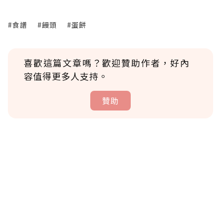
#食譜
#饅頭
#蛋餅
喜歡這篇文章嗎？歡迎贊助作者，好內
容值得更多人支持。
贊助
贊助說明
為了鼓勵作者持續創作更好的內容，會員可以
使用「贊助」功能實質回饋給喜愛的作者。可
將您認為適合的點數贈送給作者，一旦使用贊