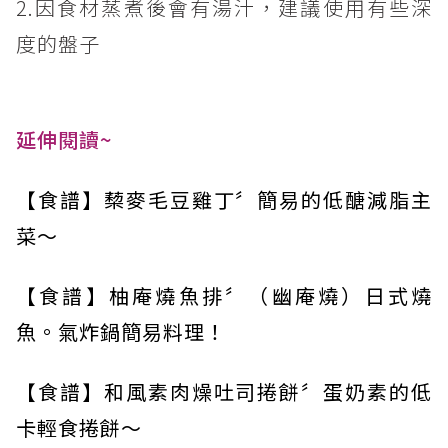
2.因食材蒸煮後會有湯汁，建議使用有些深
度的盤子
延伸閱讀~
【食譜】蔾麥毛豆雞丁〞簡易的低醣減脂主
菜～
【食譜】柚庵燒魚排〞（幽庵燒）日式燒
魚。氣炸鍋簡易料理！
【食譜】和風素肉燥吐司捲餅〞蛋奶素的低
卡輕食捲餅～