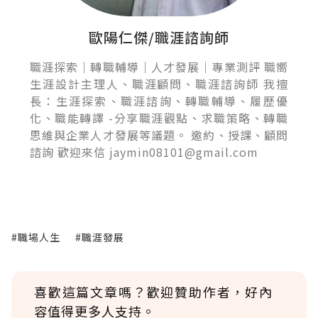
歐陽仁傑/職涯諮詢師
職涯探索｜轉職輔導｜人才發展｜專業測評 職嚮
生涯設計主理人、職涯顧問、職涯諮詢師 我擅
長：生涯探索、職涯諮詢、轉職輔導、履歷優
化、職能轉譯 -分享職涯觀點、求職策略、轉職
思維與企業人才發展等議題。 邀約、授課、顧問
諮詢 歡迎來信 jaymin08101@gmail.com
#職場人生
#職涯發展
喜歡這篇文章嗎？歡迎贊助作者，好內
容值得更多人支持。