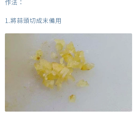
作法：
1.將蒜頭切成末備用