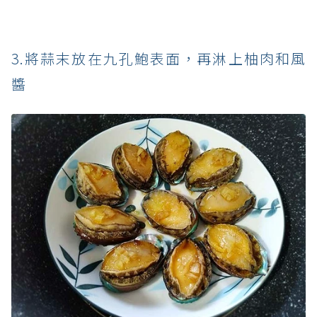
3.將蒜末放在九孔鮑表面，再淋上柚肉和風
醬