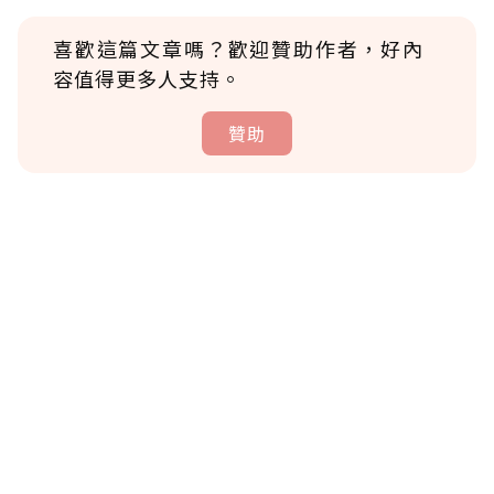
喜歡這篇文章嗎？歡迎贊助作者，好內
容值得更多人支持。
贊助
贊助說明
為了鼓勵作者持續創作更好的內容，會員可以
使用「贊助」功能實質回饋給喜愛的作者。可
將您認為適合的點數贈送給作者，一旦使用贊
助點數即不得撤銷，單筆贊助最低點數為30
點，最高點數沒有上限。
U 利點數 1 點 = NTD 1 元。