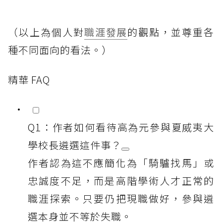
（以上為個人對
職涯發展
的觀點，並尊重各
種不同面向的看法。）
精華 FAQ
Q1：作者如何看待高為元參與夏威夷大
學校長遴選這件事？
作者認為這不應簡化為「騎驢找馬」或
忠誠度不足，而是高階學術人才正常的
職涯探索。只要仍把現職做好，參與遴
選本身並不等於失職。