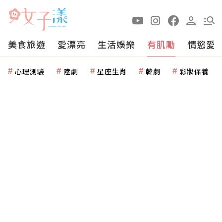
美食旅遊
愛漂亮
生活娛樂
有肌勵
情慾愛
心理測驗
陸劇
星座生肖
韓劇
彩妝保養