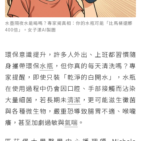
水壺隔夜水能喝嗎？專家揭真相：你的水瓶可能「比馬桶還髒
400倍」。女子漾AI製圖
環保意識提升，許多人外出、上班都習慣隨
身攜帶環保
水瓶
，但你真的每天清洗嗎？專
家提醒，即使只裝「乾淨的白開水」，水瓶
在使用過程中仍會因口腔、手部接觸而沾染
大量細菌，若長期未
清潔
，更可能滋生黴菌
與各種微生物，嚴重恐導致腸胃不適、喉嚨
癢，甚至加劇過敏與
氣喘
。