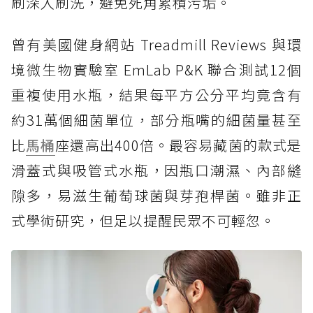
刷深入刷洗，避免死角累積污垢。
曾有美國健身網站 Treadmill Reviews 與環
境微生物實驗室 EmLab P&K 聯合測試12個
重複使用水瓶，結果每平方公分平均竟含有
約31萬個細菌單位，部分瓶嘴的細菌量甚至
比
馬桶
座還高出400倍。最容易藏菌的款式是
滑蓋式與吸管式水瓶，因瓶口潮濕、內部縫
隙多，易滋生葡萄球菌與芽孢桿菌。雖非正
式學術研究，但足以提醒民眾不可輕忽。