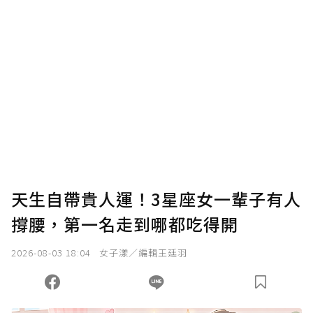
確認送出
我已詳閱贊助說明，且同意站方的使用條款。
您當前剩餘 U 利點數：
0
點；前往
購買點數
天生自帶貴人運！3星座女一輩子有人
撐腰，第一名走到哪都吃得開
2026-08-03 18:04
女子漾／編輯王廷羽