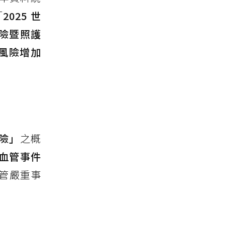
「
2025 世
風險暨照護
風險增加
險」
之概
血管事件
管嚴重事