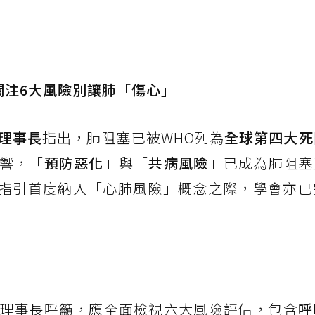
關注6大風險別讓肺「傷心」
理事長
指出，肺阻塞已被WHO列為
全球第四大死
響，「
預防惡化
」與「
共病風險
」已成為肺阻塞
治療指引首度納入「心肺風險」概念之際，學會亦
理事長呼籲，應全面檢視六大風險評估，包含
呼