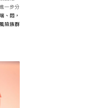
進一步分
喘、悶，
風險族群