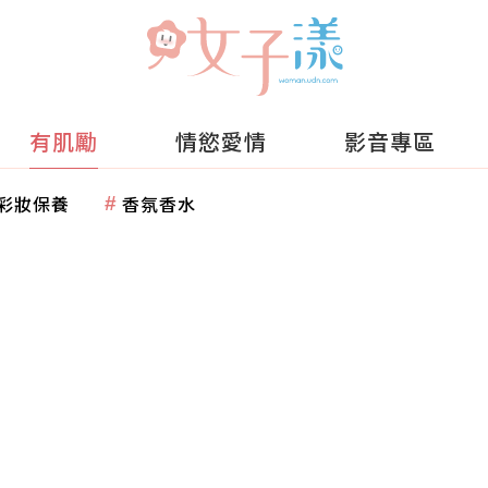
有肌勵
情慾愛情
影音專區
彩妝保養
香氛香水