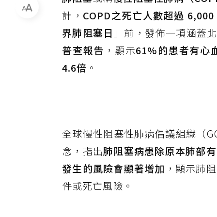
計，
COPD之死亡人數超過 6,000
界肺阻塞日
」前，發佈一項涵蓋北
普查報告
，顯示
61%的患者有心
4.6倍
。
全球慢性阻塞性肺病倡議組織（GO
念，指出
肺阻塞病患除原本肺部有
發生的風險會顯著增加
，顯示肺阻
件或死亡風險。