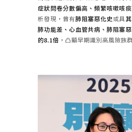
症狀問卷分數偏高、頻繁咳嗽咳痰
析發現，曾有
肺阻塞惡化史
或具
其
肺功能差、心血管共病、肺阻塞惡
的8.1倍
，凸顯早期識別高風險族