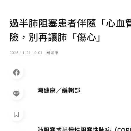
過半肺阻塞患者伴隨「心血管
險，別再讓肺「傷心」
2025-11-21 19:01
潮健康
潮健康／編輯部
肺阻塞
或稱
慢性阻塞性肺病（COP