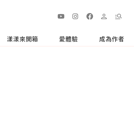
漾漾來開箱
愛體驗
成為作者