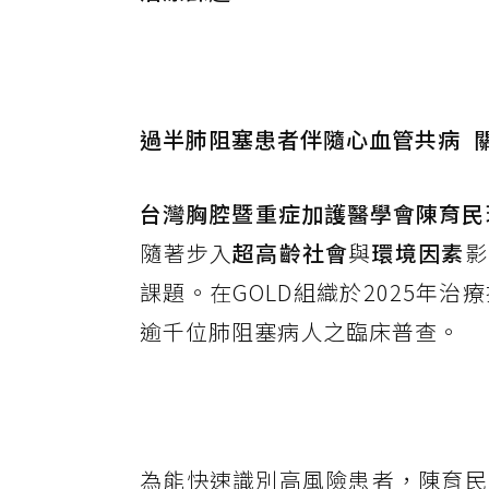
過半肺阻塞患者伴隨心血管共病 
台灣胸腔暨重症加護醫學會陳育民
隨著步入
超高齡社會
與
環境因素
影
課題。在GOLD組織於2025年
逾千位肺阻塞病人之臨床普查。
為能快速識別高風險患者，陳育民