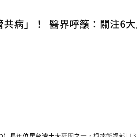
共病」！ 醫界呼籲：關注6大
D）
長年
位居台灣十大
死因
之一
，根據衛福部11