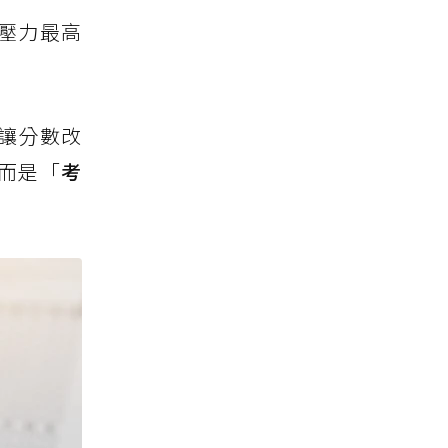
壓力最高
讓分數改
而是「
考