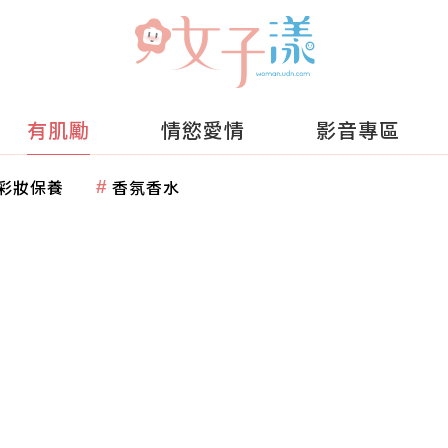
有肌勵
情慾愛情
影音專區
彩妝保養
香氛香水