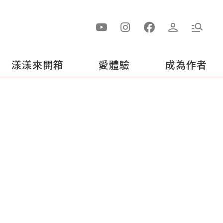
漾漾來開箱
愛體驗
成為作者