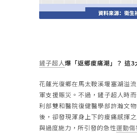
鏟子超人
爆「返鄉痠痛潮」？ 這
花蓮光復鄉在馬太鞍溪堰塞湖溢流
軍支援賑災。不過，鏟子超人時而
利部雙和醫院復健醫學部許瀚文物
後，卻發現渾身上下的痠痛感揮之
與過度施力，所引發的急性
運動傷