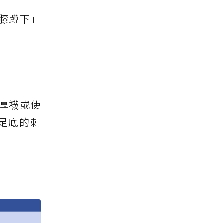
膝蹲下」
厚襪或使
足底的刺