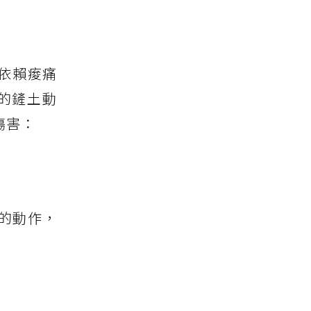
依賴痠痛
的鏟土動
傷害：
的動作，