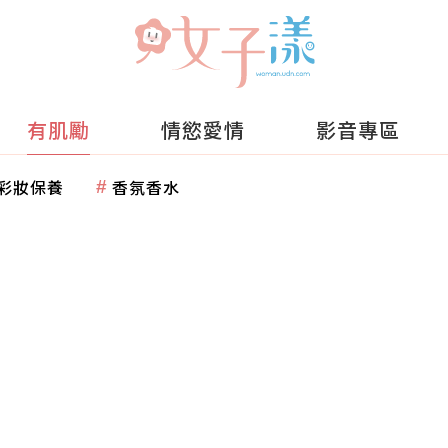
有肌勵
情慾愛情
影音專區
彩妝保養
香氛香水