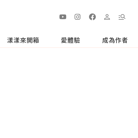
漾漾來開箱
愛體驗
成為作者