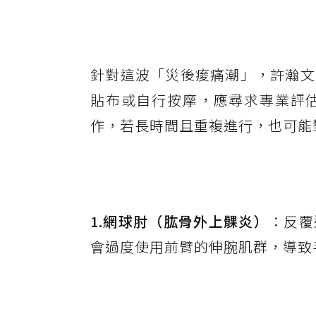
針對這波「災後痠痛潮」，許瀚文
貼布或自行按摩，應尋求專業評
作，若長時間且重複進行，也可能
1.網球肘（肱骨外上髁炎）
：反覆
會過度使用前臂的伸腕肌群，導致