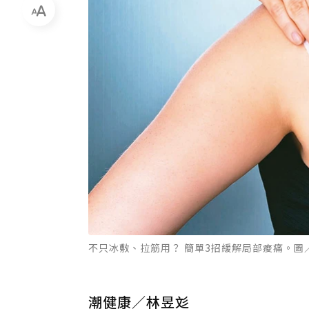
不只冰敷、拉筋用？ 簡單3招緩解局部痠痛。圖／
潮健康／林昱彣