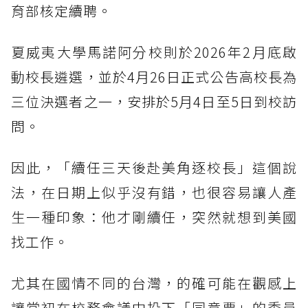
育部核定續聘。
夏威夷大學馬諾阿分校則於2026年2月底啟
動校長遴選，並於4月26日正式公告高校長為
三位決選者之一，安排於5月4日至5日到校訪
問。
因此，「續任三天後赴美角逐校長」這個說
法，在日期上似乎沒有錯，也很容易讓人產
生一種印象：他才剛續任，突然就想到美國
找工作。
尤其在國情不同的台灣，的確可能在觀感上
讓當初在校務會議中投下「同意票」的委員