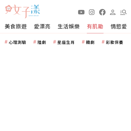
美食旅遊
愛漂亮
生活娛樂
有肌勵
情慾愛
心理測驗
陸劇
星座生肖
韓劇
彩妝保養