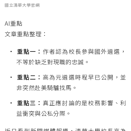
國立清華大學官網
AI重點
文章重點整理：
重點一：
作者認為校長參與國外遴選，
不等於缺乏對現職的忠誠。
重點二：
高為元遴選時程早已公開，並
非突然赴美騎驢找馬。
重點三：
真正應討論的是校務影響、利
益衝突與公私分際。
近日看到新聞媒體報導，清華大學校長高為