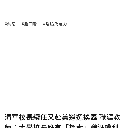
#禁忌
#膽固醇
#增強免疫力
清華校長續任又赴美遴選挨轟 職涯教
練：大學校長應有「探索」職涯權利