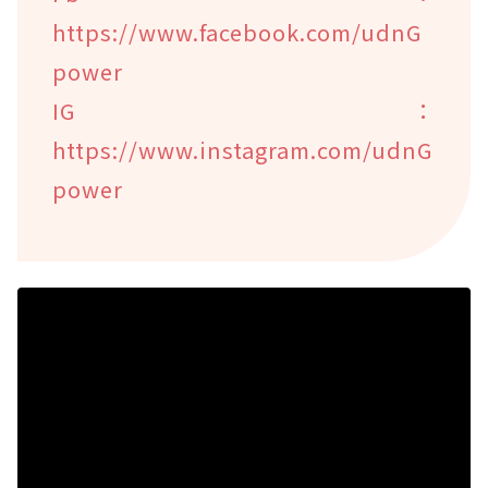
https://www.facebook.com/udnG
power
IG：
https://www.instagram.com/udnG
power