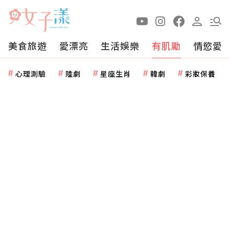
美食旅遊
愛漂亮
生活娛樂
有肌勵
情慾愛
心理測驗
陸劇
星座生肖
韓劇
彩妝保養