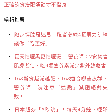
正確飲食搭配運動才不傷身
編輯推薦
跑步傷膝是迷思！跑者必練4招肌力訓練
讓你「跑更好」
夏天怕曬黑更怕曬斑！ 營養師：2食物害
肌膚老化、吃9類營養素減少紫外線危害
168斷食越減越肥？168適合哪些族群？
營養師：沒注意「這點」減肥絕對失
敗！
日本超夯「8秒跳」！每天4分鐘，輕鬆