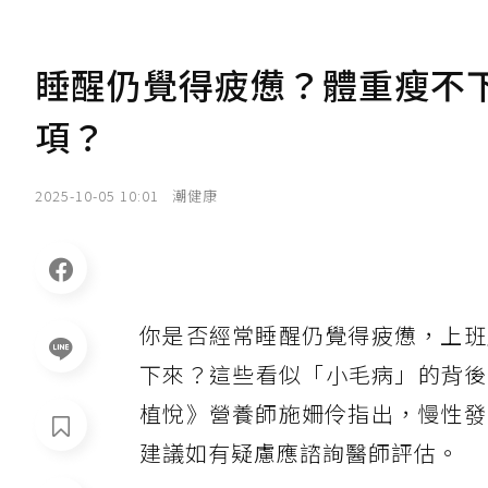
睡醒仍覺得疲憊？體重瘦不
項？
2025-10-05 10:01
潮健康
你是否經常睡醒仍覺得疲憊，上班
下來？這些看似「小毛病」的背後，
植悅》營養師施姍伶指出，慢性發
建議如有疑慮應諮詢醫師評估。