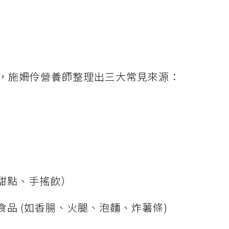
，施姍伶營養師整理出三大常見來源：
甜點、手搖飲）
品 (如香腸、火腿、泡麵、炸薯條)