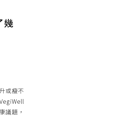
了幾
升或瘦不
iWell
康議題，