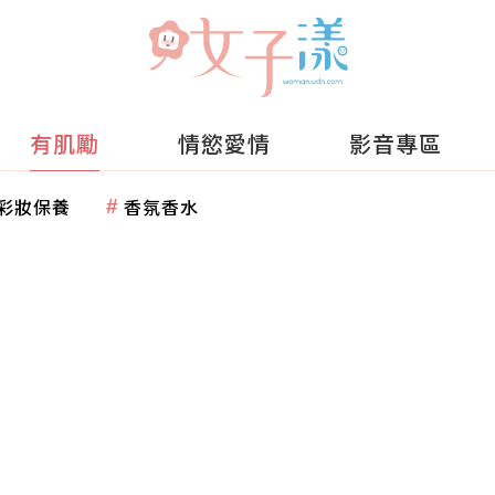
有肌勵
情慾愛情
影音專區
彩妝保養
香氛香水