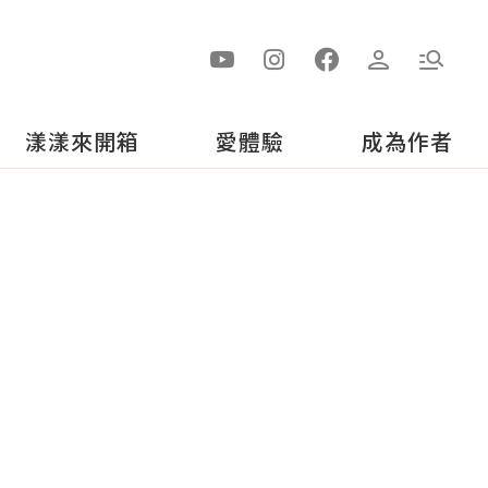
漾漾來開箱
愛體驗
成為作者